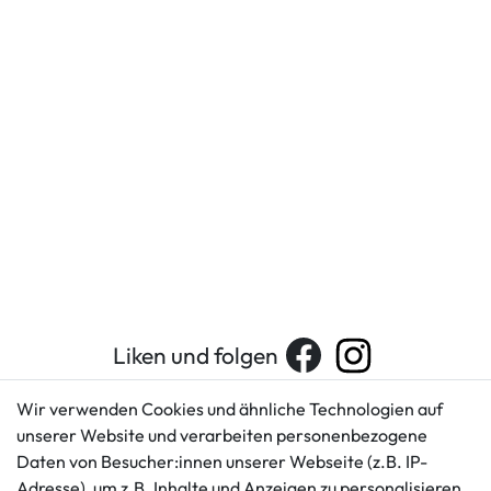
Liken und folgen
Wir verwenden Cookies und ähnliche Technologien auf
unserer Website und verarbeiten personenbezogene
Kundenservice
Rechtliches
Daten von Besucher:innen unserer Webseite (z.B. IP-
AGB
+49 421 596586
Adresse), um z.B. Inhalte und Anzeigen zu personalisieren,