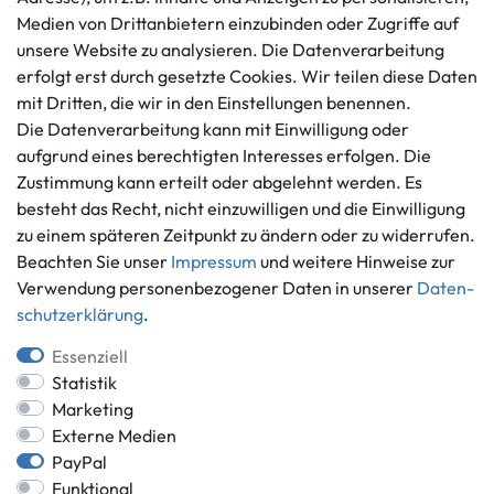
Impressum
Medien von Drittanbietern einzubinden oder Zugriffe auf
Mo. - Fr. 9 - 16 Uhr
Datenschutzerklärung
unsere Website zu analysieren. Die Datenverarbeitung
info@gameworld.de
erfolgt erst durch gesetzte Cookies. Wir teilen diese Daten
Barrierefreiheitserklärung
Kontaktformular
mit Dritten, die wir in den Einstellungen benennen.
Widerrufs­recht
Die Datenverarbeitung kann mit Einwilligung oder
Vertrag widerrufen
aufgrund eines berechtigten Interesses erfolgen. Die
Informationen
Zahlungsmöglichkeiten
Zustimmung kann erteilt oder abgelehnt werden. Es
besteht das Recht, nicht einzuwilligen und die Einwilligung
Ankauf
zu einem späteren Zeitpunkt zu ändern oder zu widerrufen.
Über uns
Beachten Sie unser
Impressum
und weitere Hinweise zur
Häufig gestellte Fragen
Verwendung personenbezogener Daten in unserer
Daten­
Zahlung und Versand
Mitglied im Händlerbund
schutz­erklärung
.
Batterieentsorgung
Essenziell
Statistik
Marketing
Externe Medien
Versand innerhalb Deutschlands.
PayPal
*Alle Preise inkl. gesetzlicher MwSt.,
zzgl. Versandkosten
.
Funktional