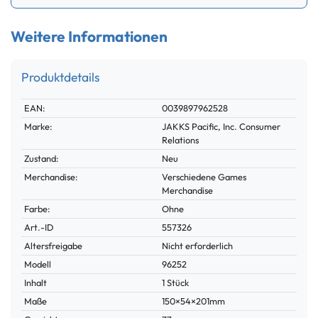
Weitere Informationen
Produktdetails
Technisches
Wert
EAN:
0039897962528
Merkmal
Marke:
JAKKS Pacific, Inc. Consumer
Relations
Zustand:
Neu
Merchandise:
Verschiedene Games
Merchandise
Farbe:
Ohne
Technisches
Wert
Art.-ID
557326
Merkmal
Altersfreigabe
Nicht erforderlich
Modell
96252
Inhalt
1 Stück
Maße
150×54×201mm