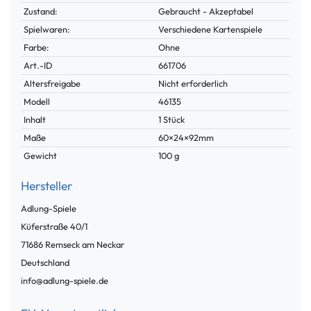
Zustand:
Gebraucht - Akzeptabel
Spielwaren:
Verschiedene Kartenspiele
Farbe:
Ohne
Art.-ID
661706
Technisches
Wert
Merkmal
Altersfreigabe
Nicht erforderlich
Modell
46135
Inhalt
1 Stück
Maße
60×24×92mm
Gewicht
100 g
Hersteller
Adlung-Spiele
Küferstraße
40/1
71686
Remseck am Neckar
Deutschland
info@adlung-spiele.de