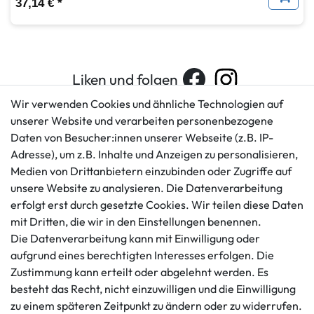
37,14 € *
Liken und folgen
Wir verwenden Cookies und ähnliche Technologien auf
unserer Website und verarbeiten personenbezogene
Daten von Besucher:innen unserer Webseite (z.B. IP-
Kundenservice
Rechtliches
Adresse), um z.B. Inhalte und Anzeigen zu personalisieren,
AGB
+49 421 596586
Medien von Drittanbietern einzubinden oder Zugriffe auf
Impressum
Mo. - Fr. 9 - 16 Uhr
unsere Website zu analysieren. Die Datenverarbeitung
Datenschutzerklärung
erfolgt erst durch gesetzte Cookies. Wir teilen diese Daten
info@gameworld.de
Barrierefreiheitserklärung
mit Dritten, die wir in den Einstellungen benennen.
Kontaktformular
Widerrufs­recht
Die Datenverarbeitung kann mit Einwilligung oder
Vertrag widerrufen
aufgrund eines berechtigten Interesses erfolgen. Die
Zustimmung kann erteilt oder abgelehnt werden. Es
Informationen
Zahlungsmöglichkeiten
besteht das Recht, nicht einzuwilligen und die Einwilligung
Ankauf
zu einem späteren Zeitpunkt zu ändern oder zu widerrufen.