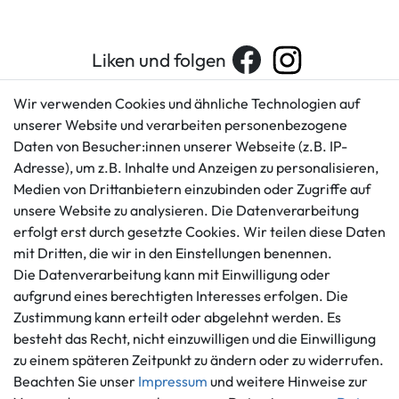
Liken und folgen
Wir verwenden Cookies und ähnliche Technologien auf
unserer Website und verarbeiten personenbezogene
Kundenservice
Rechtliches
Daten von Besucher:innen unserer Webseite (z.B. IP-
AGB
+49 421 596586
Adresse), um z.B. Inhalte und Anzeigen zu personalisieren,
Impressum
Medien von Drittanbietern einzubinden oder Zugriffe auf
Mo. - Fr. 9 - 16 Uhr
Datenschutzerklärung
unsere Website zu analysieren. Die Datenverarbeitung
info@gameworld.de
erfolgt erst durch gesetzte Cookies. Wir teilen diese Daten
Barrierefreiheitserklärung
Kontaktformular
mit Dritten, die wir in den Einstellungen benennen.
Widerrufs­recht
Die Datenverarbeitung kann mit Einwilligung oder
Vertrag widerrufen
aufgrund eines berechtigten Interesses erfolgen. Die
Informationen
Zahlungsmöglichkeiten
Zustimmung kann erteilt oder abgelehnt werden. Es
besteht das Recht, nicht einzuwilligen und die Einwilligung
Ankauf
zu einem späteren Zeitpunkt zu ändern oder zu widerrufen.
Über uns
Beachten Sie unser
Impressum
und weitere Hinweise zur
Häufig gestellte Fragen