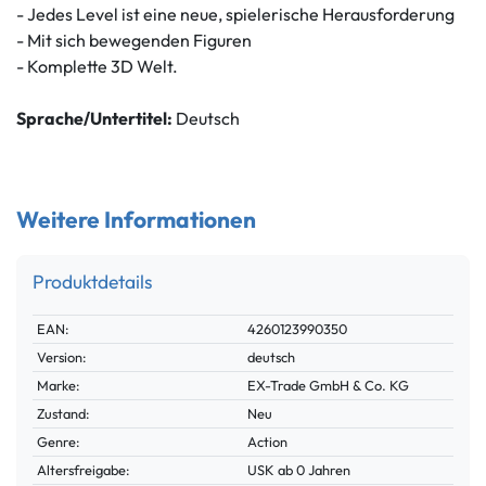
- Jedes Level ist eine neue, spielerische Herausforderung
- Mit sich bewegenden Figuren
- Komplette 3D Welt.
Sprache/Untertitel:
Deutsch
Weitere Informationen
Produktdetails
Technisches
Wert
EAN:
4260123990350
Merkmal
Version:
deutsch
Marke:
EX-Trade GmbH & Co. KG
Zustand:
Neu
Genre:
Action
Altersfreigabe:
USK ab 0 Jahren