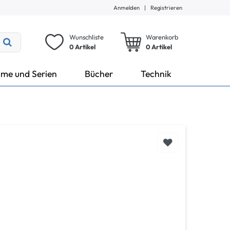
Anmelden
|
Registrieren
Wunschliste
Warenkorb
0 Artikel
0
Artikel
lme und Serien
Bücher
Technik