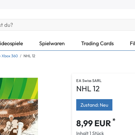
ideospiele
Spielwaren
Trading Cards
Fi
e Xbox 360
NHL 12
EA Swiss SARL
NHL 12
Zustand: Neu
*
8,99 EUR
Inhalt
1
Stück