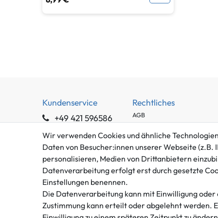
Kundenservice
Rechtliches
AGB
+49 421 596586
Impressum
Mo. - Fr. 9 - 16 Uhr
Wir verwenden Cookies und ähnliche Technologien
Datenschutzerklärung
Daten von Besucher:innen unserer Webseite (z.B. I
info@gameworld.de
Barrierefreiheitserklärung
personalisieren, Medien von Drittanbietern einzubi
Kontaktformular
Widerrufs­recht
Datenverarbeitung erfolgt erst durch gesetzte Cooki
Vertrag widerrufen
Einstellungen benennen.
Die Datenverarbeitung kann mit Einwilligung oder 
Zustimmung kann erteilt oder abgelehnt werden. Es 
Einwilligung zu einem späteren Zeitpunkt zu änder