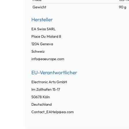
Gewicht
90 g
Hersteller
EA Swiss SARL
Place Du Molard
8
1204
Geneva
Schweiz
info@eaeurope.com
EU-Verantwortlicher
Electronic Arts GmbH
Im Zollhafen
15-17
50678
Köln
Deutschland
Contact_EAHelp@ea.com