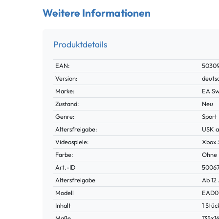
Weitere Informationen
Produktdetails
Technisches
Wert
EAN:
5030
Merkmal
Version:
deuts
Marke:
EA Sw
Zustand:
Neu
Genre:
Sport
Altersfreigabe:
USK a
Videospiele:
Xbox 
Farbe:
Ohne
Technisches
Wert
Art.-ID
5006
Merkmal
Altersfreigabe
Ab 12
Modell
EAD0
Inhalt
1 Stüc
Maße
135×