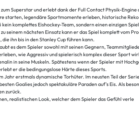
 zum Superstar und erlebt dank der Full Contact Physik-Engine 
ere starten, legendäre Sportmomente erleben, historische Rekor
 kein komplettes Eishockey-Team, sondern einen einzigen Spieler
 zu seinem nächsten Einsatz kann er das Spiel komplett vom Pr
 die ihn bis in den Stanley Cup führen kann.
laubt es dem Spieler sowohl mit seinen Gegnern, Teammitglieder
 erleben, wie Aggressiv und spielerisch komplex dieser Sport wi
nalin in seine Muskeln. Spätestens wenn der Spieler mit Hochg
erlebt er die bedingungslose Härte dieses Sports.
m Jahr erstmals dynamische Torhüter. Im neusten Teil der Serie
 besten Goalies jedoch spektakuläre Paraden auf's Eis. Als bes
n zurück.
en, realistischen Look, welcher dem Spieler das Gefühl verle