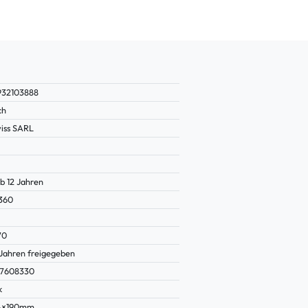
932103888
ch
iss SARL
b 12 Jahren
360
70
 Jahren freigegeben
7608330
k
14×190mm