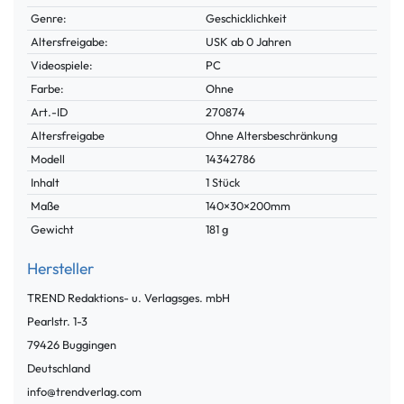
Genre:
Geschicklichkeit
Altersfreigabe:
USK ab 0 Jahren
Videospiele:
PC
Farbe:
Ohne
Technisches
Wert
Art.-ID
270874
Merkmal
Altersfreigabe
Ohne Altersbeschränkung
Modell
14342786
Inhalt
1 Stück
Maße
140×30×200mm
Gewicht
181 g
Hersteller
TREND Redaktions- u. Verlagsges. mbH
Pearlstr.
1-3
79426
Buggingen
Deutschland
info@trendverlag.com