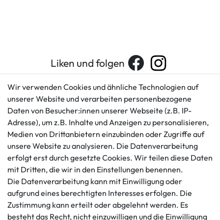
Liken und folgen
Wir verwenden Cookies und ähnliche Technologien auf
unserer Website und verarbeiten personenbezogene
Kundenservice
Rechtliches
Daten von Besucher:innen unserer Webseite (z.B. IP-
AGB
+49 421 596586
Adresse), um z.B. Inhalte und Anzeigen zu personalisieren,
Impressum
Medien von Drittanbietern einzubinden oder Zugriffe auf
Mo. - Fr. 9 - 16 Uhr
Datenschutzerklärung
unsere Website zu analysieren. Die Datenverarbeitung
info@gameworld.de
erfolgt erst durch gesetzte Cookies. Wir teilen diese Daten
Barrierefreiheitserklärung
Kontaktformular
mit Dritten, die wir in den Einstellungen benennen.
Widerrufs­recht
Die Datenverarbeitung kann mit Einwilligung oder
Vertrag widerrufen
aufgrund eines berechtigten Interesses erfolgen. Die
Informationen
Zahlungsmöglichkeiten
Zustimmung kann erteilt oder abgelehnt werden. Es
besteht das Recht, nicht einzuwilligen und die Einwilligung
Ankauf