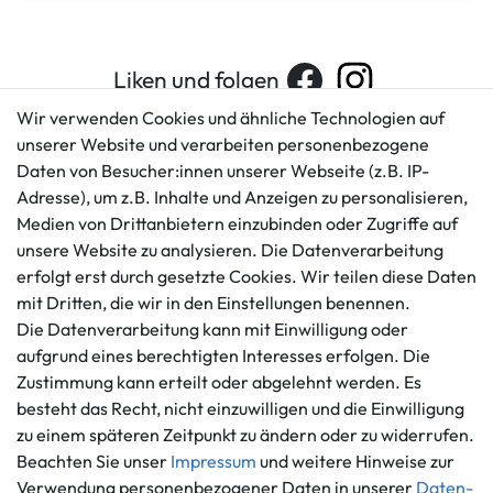
Liken und folgen
Wir verwenden Cookies und ähnliche Technologien auf
unserer Website und verarbeiten personenbezogene
Daten von Besucher:innen unserer Webseite (z.B. IP-
Kundenservice
Rechtliches
Adresse), um z.B. Inhalte und Anzeigen zu personalisieren,
AGB
+49 421 596586
Medien von Drittanbietern einzubinden oder Zugriffe auf
Impressum
Mo. - Fr. 9 - 16 Uhr
unsere Website zu analysieren. Die Datenverarbeitung
Datenschutzerklärung
erfolgt erst durch gesetzte Cookies. Wir teilen diese Daten
info@gameworld.de
Barrierefreiheitserklärung
mit Dritten, die wir in den Einstellungen benennen.
Kontaktformular
Widerrufs­recht
Die Datenverarbeitung kann mit Einwilligung oder
Vertrag widerrufen
aufgrund eines berechtigten Interesses erfolgen. Die
Zustimmung kann erteilt oder abgelehnt werden. Es
Informationen
Zahlungsmöglichkeiten
besteht das Recht, nicht einzuwilligen und die Einwilligung
Ankauf
zu einem späteren Zeitpunkt zu ändern oder zu widerrufen.
Über uns
Beachten Sie unser
Impressum
und weitere Hinweise zur
Häufig gestellte Fragen
Verwendung personenbezogener Daten in unserer
Daten­