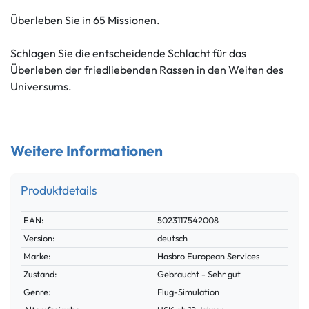
Überleben Sie in 65 Missionen.
Schlagen Sie die entscheidende Schlacht für das
Überleben der friedliebenden Rassen in den Weiten des
Universums.
Weitere Informationen
Produktdetails
Technisches
Wert
EAN:
5023117542008
Merkmal
Version:
deutsch
Marke:
Hasbro European Services
Zustand:
Gebraucht - Sehr gut
Genre:
Flug-Simulation