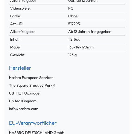
Altersfreigabe:
USK ab 12 Jahren
Videospiele:
PC
Farbe:
Ohne
Technisches
Wert
Art.-ID
517295
Merkmal
Altersfreigabe
Ab 12 Jahren freigegeben
Inhalt
1 Stück
Maße
135×14×190mm
Gewicht
123 g
Hersteller
Hasbro European Services
The Square Stockley Park
4
UB11 1ET
Uxbridge
United Kingdom
info@hasbro.com
EU-Verantwortlicher
HASBRO DEUTSCHLAND GmbH