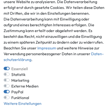
Datenschutzerklärung
unsere Website zu analysieren. Die Datenverarbeitung
info@gameworld.de
erfolgt erst durch gesetzte Cookies. Wir teilen diese Daten
Barrierefreiheitserklärung
Kontaktformular
mit Dritten, die wir in den Einstellungen benennen.
Widerrufs­recht
Die Datenverarbeitung kann mit Einwilligung oder
Vertrag widerrufen
aufgrund eines berechtigten Interesses erfolgen. Die
Informationen
Zahlungsmöglichkeiten
Zustimmung kann erteilt oder abgelehnt werden. Es
besteht das Recht, nicht einzuwilligen und die Einwilligung
Ankauf
zu einem späteren Zeitpunkt zu ändern oder zu widerrufen.
Über uns
Beachten Sie unser
Impressum
und weitere Hinweise zur
Häufig gestellte Fragen
Verwendung personenbezogener Daten in unserer
Daten­
Zahlung und Versand
Mitglied im Händlerbund
schutz­erklärung
.
Batterieentsorgung
Essenziell
Statistik
Marketing
Externe Medien
Versand innerhalb Deutschlands.
PayPal
*Alle Preise inkl. gesetzlicher MwSt.,
zzgl. Versandkosten
.
Funktional
** gilt für Lieferungen innerhalb Deutschlands, Lieferzeiten für andere
Weitere Einstellungen
Länder entnehmen Sie bitte der Schaltfläche mit den