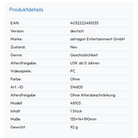
Produktdetails
Technisches
Wert
EAN:
4032222481035
Merkmal
Version:
deutsch
Marke:
astragon Entertainment GmbH
Zustand:
Neu
Genre:
Geschicklichkeit
Altersfreigabe:
USK ab 0 Jahren
Videospiele:
PC
Farbe:
Ohne
Technisches
Wert
Art.-ID
514805
Merkmal
Altersfreigabe
Ohne Altersbeschränkung
Modell
48103
Inhalt
1 Stück
Maße
135×14×190mm
Gewicht
92 g