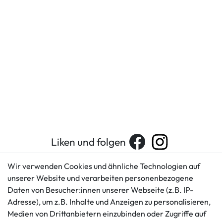
Liken und folgen
Wir verwenden Cookies und ähnliche Technologien auf
unserer Website und verarbeiten personenbezogene
Kundenservice
Rechtliches
Daten von Besucher:innen unserer Webseite (z.B. IP-
AGB
+49 421 596586
Adresse), um z.B. Inhalte und Anzeigen zu personalisieren,
Impressum
Medien von Drittanbietern einzubinden oder Zugriffe auf
Mo. - Fr. 9 - 16 Uhr