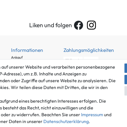
Liken und folgen
Informationen
Zahlungsmöglichkeiten
Ankauf
Über uns
 auf unserer Website und verarbeiten personenbezogene
Häufig gestellte Fragen
P-Adresse), um z.B. Inhalte und Anzeigen zu
Zahlung und Versand
nden oder Zugriffe auf unsere Website zu analysieren. Die
Mitglied im Händlerbund
es. Wir teilen diese Daten mit Dritten, die wir in den
Batterieentsorgung
aufgrund eines berechtigten Interesses erfolgen. Die
besteht das Recht, nicht einzuwilligen und die
n oder zu widerrufen. Beachten Sie unser
Impressum
und
Versand innerhalb Deutschlands.
ner Daten in unserer
Daten­schutz­erklärung
.
*Alle Preise inkl. gesetzlicher MwSt.,
zzgl. Versandkosten
.