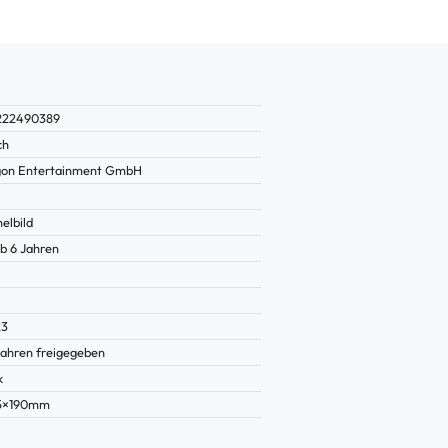
222490389
ch
gon Entertainment GmbH
lbild
b 6 Jahren
23
Jahren freigegeben
k
15×190mm