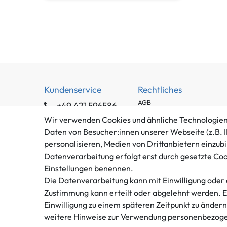
Kundenservice
Rechtliches
AGB
+49 421 596586
Impressum
Mo. - Fr. 9 - 16 Uhr
Wir verwenden Cookies und ähnliche Technologien
Datenschutzerklärung
Daten von Besucher:innen unserer Webseite (z.B. I
info@gameworld.de
Barrierefreiheitserklärung
personalisieren, Medien von Drittanbietern einzubi
Kontaktformular
Datenverarbeitung erfolgt erst durch gesetzte Cooki
Widerrufs­recht
Einstellungen benennen.
Vertrag widerrufen
Die Datenverarbeitung kann mit Einwilligung oder 
Zustimmung kann erteilt oder abgelehnt werden. Es 
Einwilligung zu einem späteren Zeitpunkt zu änder
weitere Hinweise zur Verwendung personenbezoge