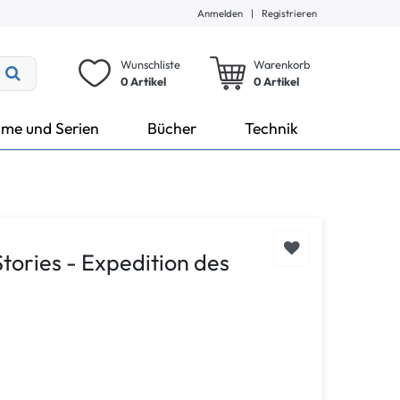
Anmelden
|
Registrieren
Wunschliste
Warenkorb
0 Artikel
0
Artikel
lme und Serien
Bücher
Technik
Stories - Expedition des