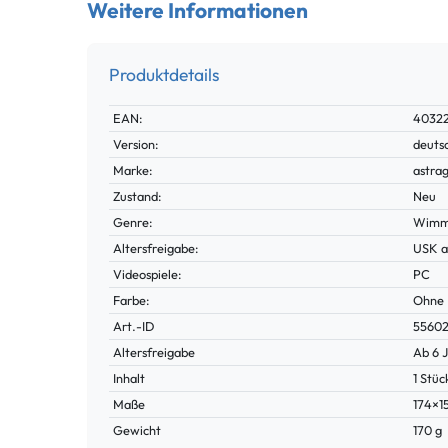
Weitere Informationen
Produktdetails
Technisches
Wert
EAN:
4032
Merkmal
Version:
deuts
Marke:
astra
Zustand:
Neu
Genre:
Wimme
Altersfreigabe:
USK a
Videospiele:
PC
Farbe:
Ohne
Technisches
Wert
Art.-ID
5560
Merkmal
Altersfreigabe
Ab 6 
Inhalt
1 Stüc
Maße
174×
Gewicht
170 g