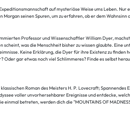
peditionsmannschaft auf mysteriöse Weise ums Leben. Nur ein j
n Morgan seinen Spuren, um zu erfahren, ob er dem Wahnsinn a
ierten Professor und Wissenschaftler William Dyer, machst d
llen scheint, was die Menschheit bisher zu wissen glaubte. Eine
nisse. Keine Erklärung, die Dyer für ihre Existenz zu finden hof
r? Oder gar etwas noch viel Schlimmeres? Finde es selbst he
assischen Roman des Meisters H. P. Lovecraft; Spannendes Ex
dyssee voller unvorhersehbarer Ereignisse und entdecke, wel
du sie einmal betreten, werden dich die "MOUNTAINS OF MADNESS"