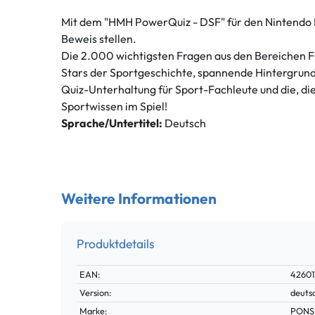
Mit dem "HMH PowerQuiz - DSF" für den Nintendo D
Beweis stellen.
Die 2.000 wichtigsten Fragen aus den Bereichen Fu
Stars der Sportgeschichte, spannende Hintergrund
Quiz-Unterhaltung für Sport-Fachleute und die, di
Sportwissen im Spiel!
Sprache/Untertitel:
Deutsch
Weitere Informationen
Produktdetails
Technisches
Wert
EAN:
42601
Merkmal
Version:
deuts
Marke:
PONS 