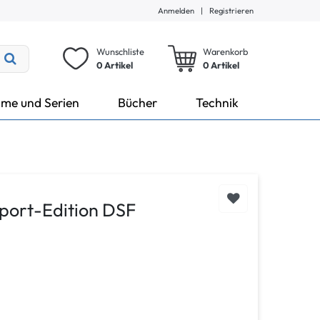
Anmelden
|
Registrieren
Wunschliste
Warenkorb
0 Artikel
0
Artikel
lme und Serien
Bücher
Technik
port-Edition DSF