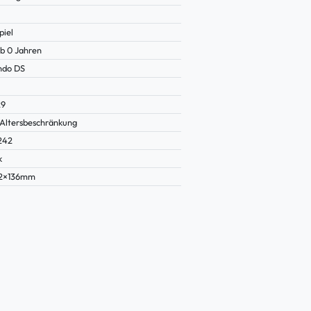
piel
b 0 Jahren
ndo DS
29
Altersbeschränkung
242
k
22×136mm