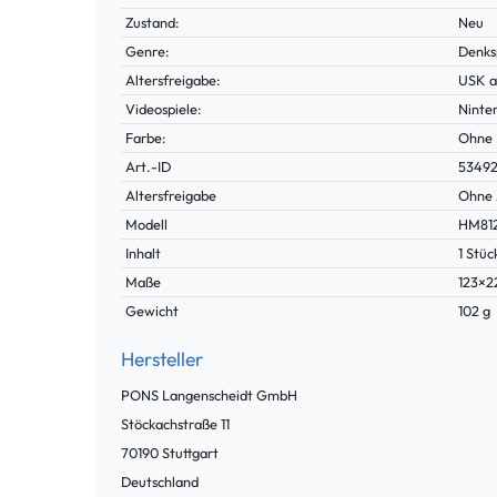
Zustand:
Neu
Genre:
Denks
Altersfreigabe:
USK a
Videospiele:
Ninte
Farbe:
Ohne
Technisches
Wert
Art.-ID
5349
Merkmal
Altersfreigabe
Ohne 
Modell
HM81
Inhalt
1 Stüc
Maße
123×
Gewicht
102 g
Hersteller
PONS Langenscheidt GmbH
Stöckachstraße
11
70190
Stuttgart
Deutschland