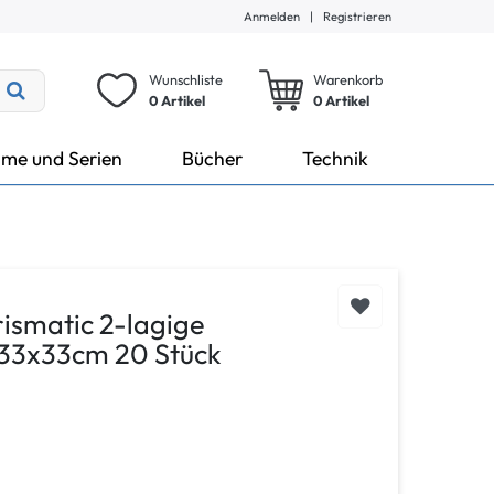
Anmelden
|
Registrieren
Wunschliste
Warenkorb
0 Artikel
0
Artikel
lme und Serien
Bücher
Technik
rismatic 2-lagige
 33x33cm 20 Stück