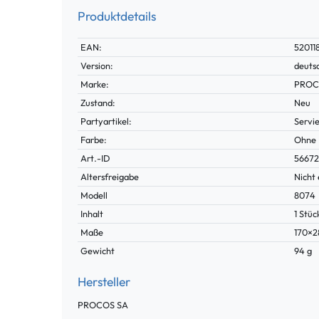
Produktdetails
Technisches
Wert
EAN:
5201
Merkmal
Version:
deuts
Marke:
PROC
Zustand:
Neu
Partyartikel:
Servie
Farbe:
Ohne
Technisches
Wert
Art.-ID
5667
Merkmal
Altersfreigabe
Nicht 
Modell
8074
Inhalt
1 Stüc
Maße
170×
Gewicht
94 g
Hersteller
PROCOS SA