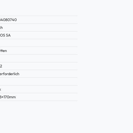
184080740
ch
OS SA
tten
22
erforderlich
k
28×170mm