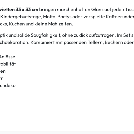
vietten 33 x 33 cm
bringen märchenhaften Glanz auf jeden Tisc
ür Kindergeburtstage, Motto-Partys oder verspielte Kaffeerund
acks, Kuchen und kleine Mahlzeiten.
ik und solide Saugfähigkeit, ohne zu dick aufzutragen. Im Set s
schdekoration. Kombiniert mit passenden Tellern, Bechern oder
Anlässe
abilität
hen
rn
schdeko