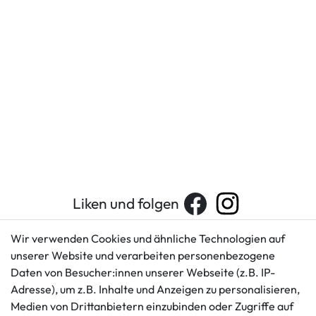
Liken und folgen
Wir verwenden Cookies und ähnliche Technologien auf
unserer Website und verarbeiten personenbezogene
Kundenservice
Rechtliches
Daten von Besucher:innen unserer Webseite (z.B. IP-
AGB
+49 421 596586
Adresse), um z.B. Inhalte und Anzeigen zu personalisieren,
Impressum
Medien von Drittanbietern einzubinden oder Zugriffe auf
Mo. - Fr. 9 - 16 Uhr