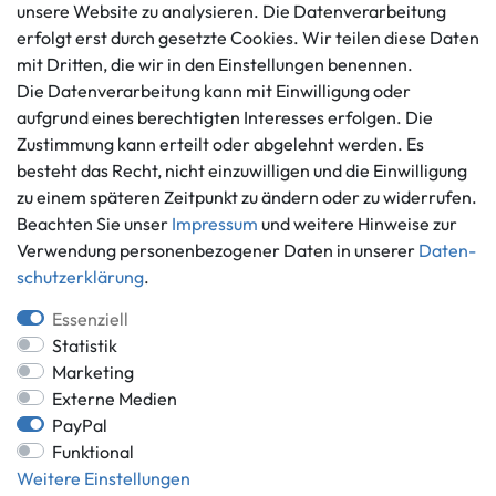
Datenschutzerklärung
unsere Website zu analysieren. Die Datenverarbeitung
info@gameworld.de
erfolgt erst durch gesetzte Cookies. Wir teilen diese Daten
Barrierefreiheitserklärung
Kontaktformular
mit Dritten, die wir in den Einstellungen benennen.
Widerrufs­recht
Die Datenverarbeitung kann mit Einwilligung oder
Vertrag widerrufen
aufgrund eines berechtigten Interesses erfolgen. Die
Informationen
Zahlungsmöglichkeiten
Zustimmung kann erteilt oder abgelehnt werden. Es
Ankauf
besteht das Recht, nicht einzuwilligen und die Einwilligung
zu einem späteren Zeitpunkt zu ändern oder zu widerrufen.
Über uns
Beachten Sie unser
Impressum
und weitere Hinweise zur
Häufig gestellte Fragen
Verwendung personenbezogener Daten in unserer
Daten­
Zahlung und Versand
Mitglied im Händlerbund
schutz­erklärung
.
Batterieentsorgung
Essenziell
Statistik
Marketing
Externe Medien
Versand innerhalb Deutschlands.
PayPal
*Alle Preise inkl. gesetzlicher MwSt.,
zzgl. Versandkosten
.
Funktional
** gilt für Lieferungen innerhalb Deutschlands, Lieferzeiten für andere
Weitere Einstellungen
Länder entnehmen Sie bitte der Schaltfläche mit den