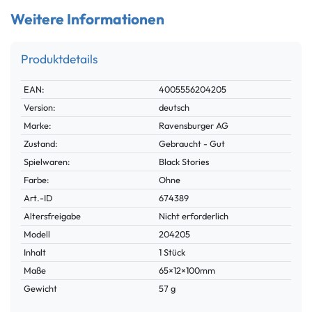
Weitere Informationen
Produktdetails
Technisches
Wert
EAN:
4005556204205
Merkmal
Version:
deutsch
Marke:
Ravensburger AG
Zustand:
Gebraucht - Gut
Spielwaren:
Black Stories
Farbe:
Ohne
Technisches
Wert
Art.-ID
674389
Merkmal
Altersfreigabe
Nicht erforderlich
Modell
204205
Inhalt
1 Stück
Maße
65×12×100mm
Gewicht
57 g