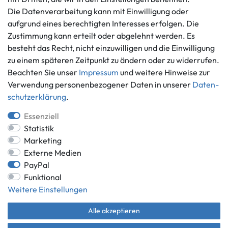
Die Datenverarbeitung kann mit Einwilligung oder
Vertrag widerrufen
aufgrund eines berechtigten Interesses erfolgen. Die
Informationen
Zahlungsmöglichkeiten
Zustimmung kann erteilt oder abgelehnt werden. Es
besteht das Recht, nicht einzuwilligen und die Einwilligung
Ankauf
zu einem späteren Zeitpunkt zu ändern oder zu widerrufen.
Über uns
Beachten Sie unser
Impressum
und weitere Hinweise zur
Häufig gestellte Fragen
Verwendung personenbezogener Daten in unserer
Daten­
Zahlung und Versand
Mitglied im Händlerbund
schutz­erklärung
.
Batterieentsorgung
Essenziell
Statistik
Marketing
Externe Medien
Versand innerhalb Deutschlands.
PayPal
*Alle Preise inkl. gesetzlicher MwSt.,
zzgl. Versandkosten
.
Funktional
** gilt für Lieferungen innerhalb Deutschlands, Lieferzeiten für andere
Weitere Einstellungen
Länder entnehmen Sie bitte der Schaltfläche mit den
Versandinformationen.
Alle akzeptieren
© Game World 2026 | Alle Rechte vorbehalten.