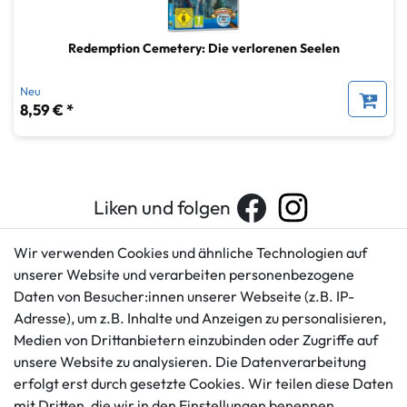
Redemption Cemetery: Die verlorenen Seelen
Neu
8,59 € *
Liken und folgen
Wir verwenden Cookies und ähnliche Technologien auf
unserer Website und verarbeiten personenbezogene
Kundenservice
Rechtliches
Daten von Besucher:innen unserer Webseite (z.B. IP-
AGB
+49 421 596586
Adresse), um z.B. Inhalte und Anzeigen zu personalisieren,
Impressum
Medien von Drittanbietern einzubinden oder Zugriffe auf
Mo. - Fr. 9 - 16 Uhr
Datenschutzerklärung
unsere Website zu analysieren. Die Datenverarbeitung
info@gameworld.de
erfolgt erst durch gesetzte Cookies. Wir teilen diese Daten
Barrierefreiheitserklärung
Kontaktformular
mit Dritten, die wir in den Einstellungen benennen.
Widerrufs­recht