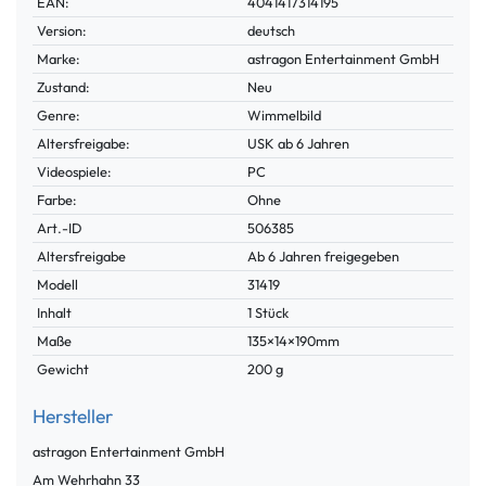
Technisches
Wert
EAN:
4041417314195
Merkmal
Version:
deutsch
Marke:
astragon Entertainment GmbH
Zustand:
Neu
Genre:
Wimmelbild
Altersfreigabe:
USK ab 6 Jahren
Videospiele:
PC
Farbe:
Ohne
Technisches
Wert
Art.-ID
506385
Merkmal
Altersfreigabe
Ab 6 Jahren freigegeben
Modell
31419
Inhalt
1 Stück
Maße
135×14×190mm
Gewicht
200 g
Hersteller
astragon Entertainment GmbH
Am Wehrhahn
33