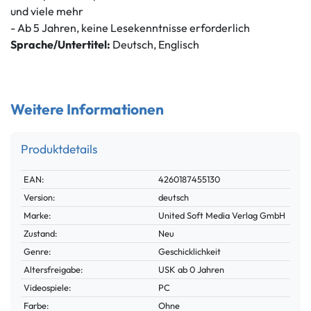
und viele mehr
- Ab 5 Jahren, keine Lesekenntnisse erforderlich
Sprache/Untertitel:
Deutsch, Englisch
Weitere Informationen
Produktdetails
Technisches
Wert
EAN:
4260187455130
Merkmal
Version:
deutsch
Marke:
United Soft Media Verlag GmbH
Zustand:
Neu
Genre:
Geschicklichkeit
Altersfreigabe:
USK ab 0 Jahren
Videospiele:
PC
Farbe:
Ohne