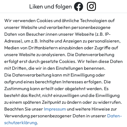
Liken und folgen
Wir verwenden Cookies und ähnliche Technologien auf
unserer Website und verarbeiten personenbezogene
Kundenservice
Rechtliches
Daten von Besucher:innen unserer Webseite (z.B. IP-
AGB
+49 421 596586
Adresse), um z.B. Inhalte und Anzeigen zu personalisieren,
Impressum
Medien von Drittanbietern einzubinden oder Zugriffe auf
Mo. - Fr. 9 - 16 Uhr
Datenschutzerklärung
unsere Website zu analysieren. Die Datenverarbeitung
info@gameworld.de
erfolgt erst durch gesetzte Cookies. Wir teilen diese Daten
Barrierefreiheitserklärung
Kontaktformular
mit Dritten, die wir in den Einstellungen benennen.
Widerrufs­recht
Die Datenverarbeitung kann mit Einwilligung oder
Vertrag widerrufen
aufgrund eines berechtigten Interesses erfolgen. Die
Informationen
Zahlungsmöglichkeiten
Zustimmung kann erteilt oder abgelehnt werden. Es
besteht das Recht, nicht einzuwilligen und die Einwilligung
Ankauf
zu einem späteren Zeitpunkt zu ändern oder zu widerrufen.
Über uns
Beachten Sie unser
Impressum
und weitere Hinweise zur
Häufig gestellte Fragen
Verwendung personenbezogener Daten in unserer
Daten­
Zahlung und Versand
Mitglied im Händlerbund
schutz­erklärung
.
Batterieentsorgung