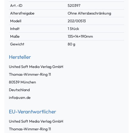
Technisches
Wert
Art.-ID
520397
Merkmal
Altersfreigabe
Ohne Altersbeschränkung
Modell
202/00513
Inhalt
1 Stück
Maße
135×14×190mm
Gewicht
80 g
Hersteller
United Soft Media Verlag GmbH
Thomas-Wimmer-Ring
11
80539
München
Deutschland
info@usm.de
EU-Verantwortlicher
United Soft Media Verlag GmbH
Thomas-Wimmer-Ring
11