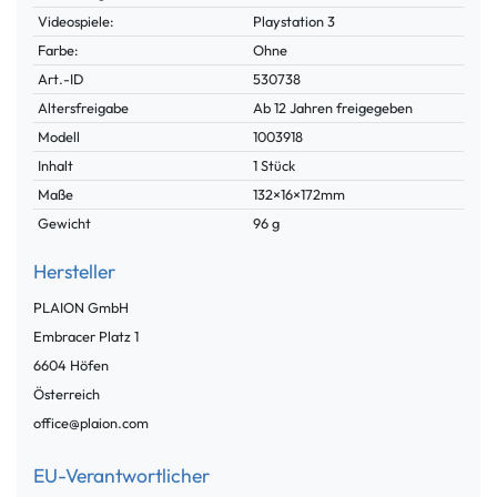
Videospiele:
Playstation 3
Farbe:
Ohne
Technisches
Wert
Art.-ID
530738
Merkmal
Altersfreigabe
Ab 12 Jahren freigegeben
Modell
1003918
Inhalt
1 Stück
Maße
132×16×172mm
Gewicht
96 g
Hersteller
PLAION GmbH
Embracer Platz
1
6604
Höfen
Österreich
office@plaion.com
EU-Verantwortlicher