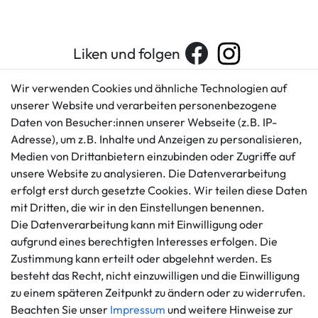
Liken und folgen
Wir verwenden Cookies und ähnliche Technologien auf
unserer Website und verarbeiten personenbezogene
Kundenservice
Rechtliches
Daten von Besucher:innen unserer Webseite (z.B. IP-
AGB
+49 421 596586
Adresse), um z.B. Inhalte und Anzeigen zu personalisieren,
Impressum
Medien von Drittanbietern einzubinden oder Zugriffe auf
Mo. - Fr. 9 - 16 Uhr
Datenschutzerklärung
unsere Website zu analysieren. Die Datenverarbeitung
info@gameworld.de
erfolgt erst durch gesetzte Cookies. Wir teilen diese Daten
Barrierefreiheitserklärung
Kontaktformular
mit Dritten, die wir in den Einstellungen benennen.
Widerrufs­recht
Die Datenverarbeitung kann mit Einwilligung oder
Vertrag widerrufen
aufgrund eines berechtigten Interesses erfolgen. Die
Informationen
Zahlungsmöglichkeiten
Zustimmung kann erteilt oder abgelehnt werden. Es
besteht das Recht, nicht einzuwilligen und die Einwilligung
Ankauf
zu einem späteren Zeitpunkt zu ändern oder zu widerrufen.
Über uns
Beachten Sie unser
Impressum
und weitere Hinweise zur
Häufig gestellte Fragen