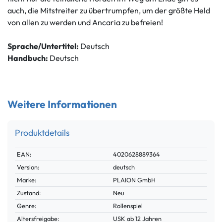
auch, die Mitstreiter zu übertrumpfen, um der größte Held
von allen zu werden und Ancaria zu befreien!
Sprache/Untertitel:
Deutsch
Handbuch:
Deutsch
Weitere Informationen
Produktdetails
Technisches
Wert
EAN:
4020628889364
Merkmal
Version:
deutsch
Marke:
PLAION GmbH
Zustand:
Neu
Genre:
Rollenspiel
Altersfreigabe:
USK ab 12 Jahren