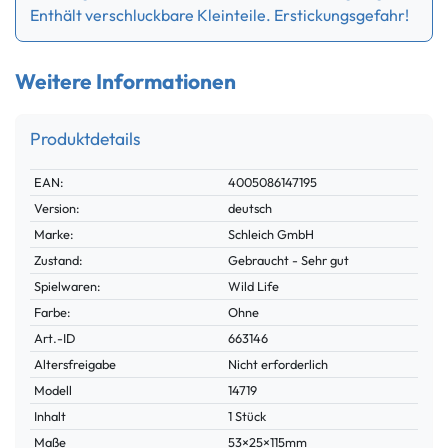
Enthält verschluckbare Kleinteile. Erstickungsgefahr!
Weitere Informationen
Produktdetails
Technisches
Wert
EAN:
4005086147195
Merkmal
Version:
deutsch
Marke:
Schleich GmbH
Zustand:
Gebraucht - Sehr gut
Spielwaren:
Wild Life
Farbe:
Ohne
Technisches
Wert
Art.-ID
663146
Merkmal
Altersfreigabe
Nicht erforderlich
Modell
14719
Inhalt
1 Stück
Maße
53×25×115mm