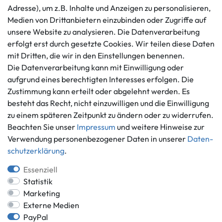
Adresse), um z.B. Inhalte und Anzeigen zu personalisieren,
AGB
+49 421 596586
Medien von Drittanbietern einzubinden oder Zugriffe auf
Impressum
Mo. - Fr. 9 - 16 Uhr
unsere Website zu analysieren. Die Datenverarbeitung
Datenschutzerklärung
erfolgt erst durch gesetzte Cookies. Wir teilen diese Daten
info@gameworld.de
Barrierefreiheitserklärung
mit Dritten, die wir in den Einstellungen benennen.
Kontaktformular
Widerrufs­recht
Die Datenverarbeitung kann mit Einwilligung oder
Vertrag widerrufen
aufgrund eines berechtigten Interesses erfolgen. Die
Zustimmung kann erteilt oder abgelehnt werden. Es
Informationen
Zahlungsmöglichkeiten
besteht das Recht, nicht einzuwilligen und die Einwilligung
Ankauf
zu einem späteren Zeitpunkt zu ändern oder zu widerrufen.
Über uns
Beachten Sie unser
Impressum
und weitere Hinweise zur
Häufig gestellte Fragen
Verwendung personenbezogener Daten in unserer
Daten­
Zahlung und Versand
schutz­erklärung
.
Mitglied im Händlerbund
Batterieentsorgung
Essenziell
Statistik
Marketing
Externe Medien
Versand innerhalb Deutschlands.
PayPal