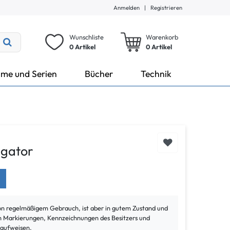
Anmelden
|
Registrieren
Wunschliste
Warenkorb
0 Artikel
0
Artikel
lme und Serien
Bücher
Technik
igator
von regelmäßigem Gebrauch, ist aber in gutem Zustand und
ann Markierungen, Kennzeichnungen des Besitzers und
 aufweisen.