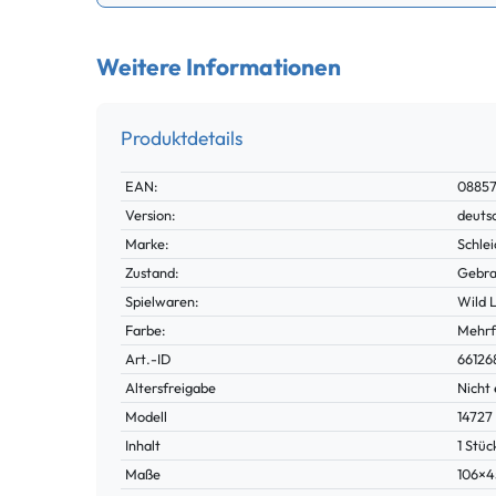
Weitere Informationen
Produktdetails
Technisches
Wert
EAN:
0885
Merkmal
Version:
deuts
Marke:
Schlei
Zustand:
Gebra
Spielwaren:
Wild L
Farbe:
Mehrf
Technisches
Wert
Art.-ID
66126
Merkmal
Altersfreigabe
Nicht 
Modell
14727
Inhalt
1 Stüc
Maße
106×