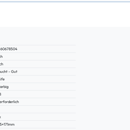
760678504
ch
ch
ucht - Gut
ife
arbig
8
erforderlich
k
45×171mm