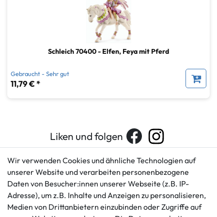
Schleich 70400 - Elfen, Feya mit Pferd
Gebraucht - Sehr gut
11,79 € *
Liken und folgen
Wir verwenden Cookies und ähnliche Technologien auf
unserer Website und verarbeiten personenbezogene
Kundenservice
Rechtliches
Daten von Besucher:innen unserer Webseite (z.B. IP-
AGB
+49 421 596586
Adresse), um z.B. Inhalte und Anzeigen zu personalisieren,
Impressum
Medien von Drittanbietern einzubinden oder Zugriffe auf
Mo. - Fr. 9 - 16 Uhr
Datenschutzerklärung