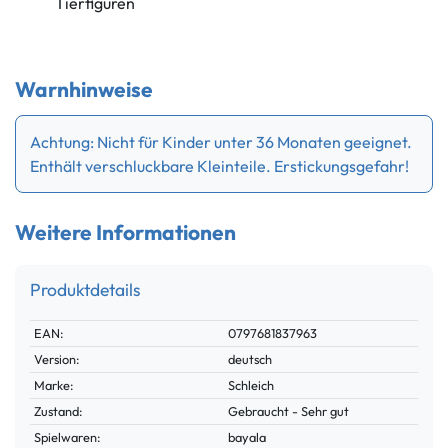
Tierfiguren
Warnhinweise
Achtung: Nicht für Kinder unter 36 Monaten geeignet.
Enthält verschluckbare Kleinteile. Erstickungsgefahr!
Weitere Informationen
Produktdetails
Technisches
Wert
EAN:
0797681837963
Merkmal
Version:
deutsch
Marke:
Schleich
Zustand:
Gebraucht - Sehr gut
Spielwaren:
bayala