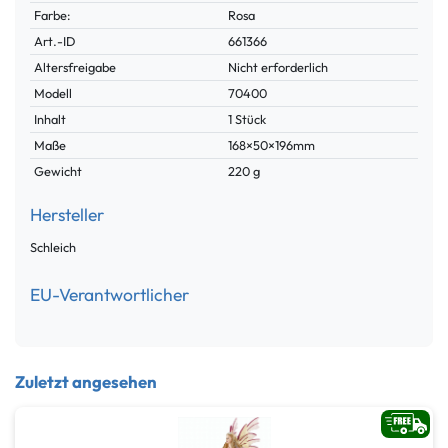
Farbe:
Rosa
Technisches
Wert
Art.-ID
661366
Merkmal
Altersfreigabe
Nicht erforderlich
Modell
70400
Inhalt
1 Stück
Maße
168×50×196mm
Gewicht
220 g
Hersteller
Schleich
EU-Verantwortlicher
Zuletzt angesehen