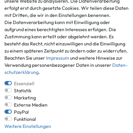
unsere Website zu analysieren. Die Datenverarbeitung
info@gameworld.de
Barrierefreiheitserklärung
erfolgt erst durch gesetzte Cookies. Wir teilen diese Daten
Kontaktformular
mit Dritten, die wir in den Einstellungen benennen.
Widerrufs­recht
Die Datenverarbeitung kann mit Einwilligung oder
Vertrag widerrufen
aufgrund eines berechtigten Interesses erfolgen. Die
Informationen
Zahlungsmöglichkeiten
Zustimmung kann erteilt oder abgelehnt werden. Es
Ankauf
besteht das Recht, nicht einzuwilligen und die Einwilligung
zu einem späteren Zeitpunkt zu ändern oder zu widerrufen.
Über uns
Beachten Sie unser
Impressum
und weitere Hinweise zur
Häufig gestellte Fragen
Verwendung personenbezogener Daten in unserer
Daten­
Zahlung und Versand
Mitglied im Händlerbund
schutz­erklärung
.
Batterieentsorgung
Essenziell
Statistik
Marketing
Externe Medien
Versand innerhalb Deutschlands.
PayPal
*Alle Preise inkl. gesetzlicher MwSt.,
zzgl. Versandkosten
.
Funktional
** gilt für Lieferungen innerhalb Deutschlands, Lieferzeiten für andere
Weitere Einstellungen
Länder entnehmen Sie bitte der Schaltfläche mit den