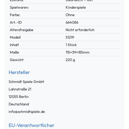
Spielwaren:
Kinderspiele
Farbe:
Ohne
Technisches
Wert
Art.-ID
664086
Merkmal
Altersfreigabe
Nicht erforderlich
Modell
51219
Inhalt
1 Stück
Maße
115×39×185mm
Gewicht
220 g
Hersteller
Schmidt Spiele GmbH
Lahnstraße
21
12055
Berlin
Deutschland
info@schmidtspiele.de
EU-Verantwortlicher