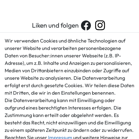
Liken und folgen
Wir verwenden Cookies und ähnliche Technologien auf
unserer Website und verarbeiten personenbezogene
Kundenservice
Rechtliches
Daten von Besucher:innen unserer Webseite (z.B. IP-
AGB
+49 421 596586
Adresse), um z.B. Inhalte und Anzeigen zu personalisieren,
Impressum
Medien von Drittanbietern einzubinden oder Zugriffe auf
Mo. - Fr. 9 - 16 Uhr
Datenschutzerklärung
unsere Website zu analysieren. Die Datenverarbeitung
info@gameworld.de
erfolgt erst durch gesetzte Cookies. Wir teilen diese Daten
Barrierefreiheitserklärung
Kontaktformular
mit Dritten, die wir in den Einstellungen benennen.
Widerrufs­recht
Die Datenverarbeitung kann mit Einwilligung oder
Vertrag widerrufen
aufgrund eines berechtigten Interesses erfolgen. Die
Informationen
Zahlungsmöglichkeiten
Zustimmung kann erteilt oder abgelehnt werden. Es
Ankauf
besteht das Recht, nicht einzuwilligen und die Einwilligung
zu einem späteren Zeitpunkt zu ändern oder zu widerrufen.
Über uns
Beachten Sie unser
Impressum
und weitere Hinweise zur
Häufig gestellte Fragen