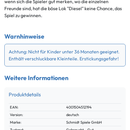
wenn sich die Spieler gut merken, wo die einzelnen
Freunde sind, hat die böse Lok "Diesel" keine Chance, das
Spiel zu gewinnen.
Warnhinweise
Achtung: Nicht für Kinder unter 36 Monaten geeignet.
Enthält verschluckbare Kleinteile. Erstickungsgefahr!
Weitere Informationen
Produktdetails
Technisches
Wert
EAN:
4001504512194
Merkmal
Version:
deutsch
Marke:
Schmidt Spiele GmbH
Zustand:
Gebraucht - Gut