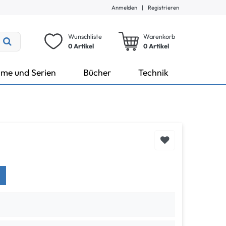
Anmelden
|
Registrieren
Wunschliste
Warenkorb
0 Artikel
0
Artikel
lme und Serien
Bücher
Technik