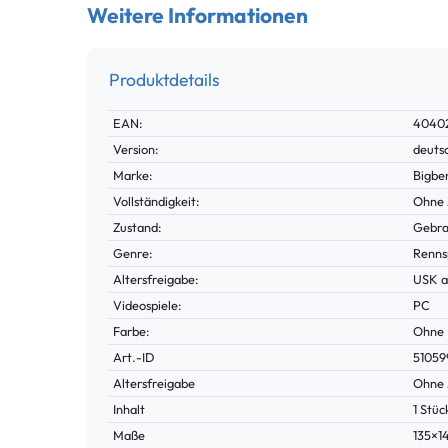
Weitere Informationen
Produktdetails
Technisches
Wert
EAN:
4040
Merkmal
Version:
deuts
Marke:
Bigbe
Vollständigkeit:
Ohne 
Zustand:
Gebra
Genre:
Renns
Altersfreigabe:
USK a
Videospiele:
PC
Farbe:
Ohne
Technisches
Wert
Art.-ID
51059
Merkmal
Altersfreigabe
Ohne 
Inhalt
1 Stüc
Maße
135×