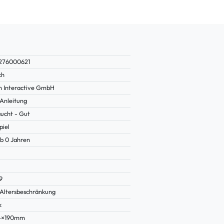
276000621
ch
n Interactive GmbH
Anleitung
ucht - Gut
piel
b 0 Jahren
9
Altersbeschränkung
k
14×190mm