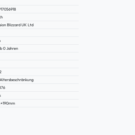
17056918
ch
sion Blizzard UK Ltd
n
b 0 Jahren
2
Altersbeschränkung
876
k
14×190mm