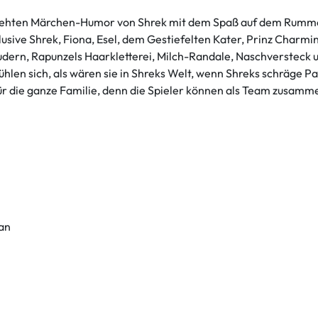
rehten Märchen-Humor von Shrek mit dem Spaß auf dem Rummelpl
klusive Shrek, Fiona, Esel, dem Gestiefelten Kater, Prinz Char
eudern, Rapunzels Haarkletterei, Milch-Randale, Naschversteck
len sich, als wären sie in Shreks Welt, wenn Shreks schräge Part
für die ganze Familie, denn die Spieler können als Team zusamm
 an