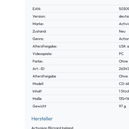
Technisches
Wert
EAN:
50309
Merkmal
Version:
deuts
Marke:
Activi
Zustand:
Neu
Genre:
Actio
Altersfreigabe:
USK a
Videospiele:
PC
Farbe:
Ohne
Technisches
Wert
Art.-ID
26341
Merkmal
Altersfreigabe
Ohne 
Modell
CD-6
Inhalt
1 Stüc
Maße
135×
Gewicht
97 g
Hersteller
Activision Blizzard Ireland