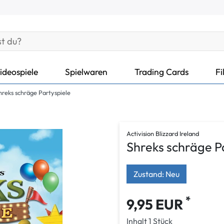
ideospiele
Spielwaren
Trading Cards
Fi
hreks schräge Partyspiele
Activision Blizzard Ireland
Shreks schräge P
Zustand: Neu
*
9,95 EUR
Inhalt
1
Stück