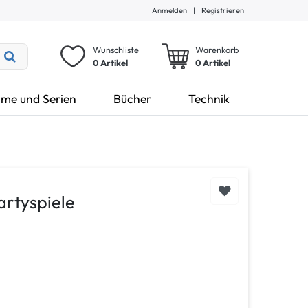
Anmelden
|
Registrieren
Wunschliste
Warenkorb
0 Artikel
0
Artikel
lme und Serien
Bücher
Technik
artyspiele