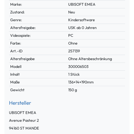
Marke:
UBISOFT EMEA
Zustand:
Neu
Genre:
Kindersoftware
Altersfreigabe:
USK ab 0 Jahren
Videospiele:
PC
Farbe:
Ohne
Technisches
Wert
Art.-ID
257139
Merkmal
Altersfreigabe
Ohne Altersbeschränkung
Modell
300006503
Inhalt
1 Stück
Maße
136×14×190mm
Gewicht
150 g
Hersteller
UBISOFT EMEA
Avenue Pasteur
2
94160
ST MANDE