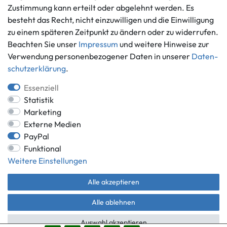
Informationen
Zahlungsmöglichkeiten
Zustimmung kann erteilt oder abgelehnt werden. Es
besteht das Recht, nicht einzuwilligen und die Einwilligung
Ankauf
zu einem späteren Zeitpunkt zu ändern oder zu widerrufen.
Über uns
Beachten Sie unser
Impressum
und weitere Hinweise zur
Häufig gestellte Fragen
Verwendung personenbezogener Daten in unserer
Daten­
Zahlung und Versand
Mitglied im Händlerbund
schutz­erklärung
.
Batterieentsorgung
Essenziell
Statistik
Marketing
Externe Medien
Versand innerhalb Deutschlands.
PayPal
*Alle Preise inkl. gesetzlicher MwSt.,
zzgl. Versandkosten
.
Funktional
** gilt für Lieferungen innerhalb Deutschlands, Lieferzeiten für andere
Weitere Einstellungen
Länder entnehmen Sie bitte der Schaltfläche mit den
Versandinformationen.
Alle akzeptieren
© Game World 2026 | Alle Rechte vorbehalten.
Alle ablehnen
Auswahl akzeptieren