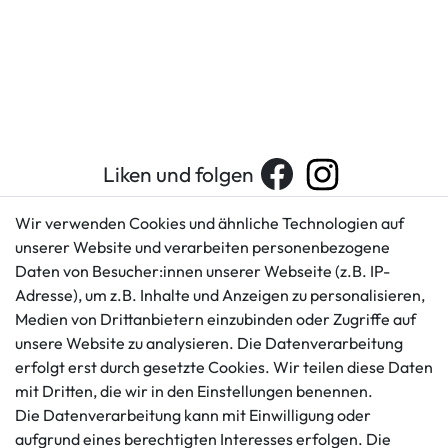
Liken und folgen
Wir verwenden Cookies und ähnliche Technologien auf
unserer Website und verarbeiten personenbezogene
Kundenservice
Rechtliches
Daten von Besucher:innen unserer Webseite (z.B. IP-
AGB
+49 421 596586
Adresse), um z.B. Inhalte und Anzeigen zu personalisieren,
Impressum
Medien von Drittanbietern einzubinden oder Zugriffe auf
Mo. - Fr. 9 - 16 Uhr
Datenschutzerklärung
unsere Website zu analysieren. Die Datenverarbeitung
info@gameworld.de
erfolgt erst durch gesetzte Cookies. Wir teilen diese Daten
Barrierefreiheitserklärung
Kontaktformular
mit Dritten, die wir in den Einstellungen benennen.
Widerrufs­recht
Die Datenverarbeitung kann mit Einwilligung oder
Vertrag widerrufen
aufgrund eines berechtigten Interesses erfolgen. Die