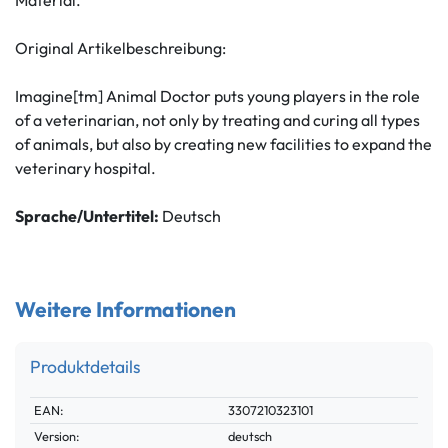
Original Artikelbeschreibung:
Imagine[tm] Animal Doctor puts young players in the role
of a veterinarian, not only by treating and curing all types
of animals, but also by creating new facilities to expand the
veterinary hospital.
Sprache/Untertitel:
Deutsch
Weitere Informationen
Produktdetails
Technisches
Wert
EAN:
3307210323101
Merkmal
Version:
deutsch