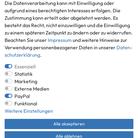
Die Datenverarbeitung kann mit Einwilligung oder
Vertrag widerrufen
aufgrund eines berechtigten Interesses erfolgen. Die
Informationen
Zahlungsmöglichkeiten
Zustimmung kann erteilt oder abgelehnt werden. Es
Ankauf
besteht das Recht, nicht einzuwilligen und die Einwilligung
zu einem späteren Zeitpunkt zu ändern oder zu widerrufen.
Über uns
Beachten Sie unser
Impressum
und weitere Hinweise zur
Häufig gestellte Fragen
Verwendung personenbezogener Daten in unserer
Daten­
Zahlung und Versand
Mitglied im Händlerbund
schutz­erklärung
.
Batterieentsorgung
Essenziell
Statistik
Marketing
Externe Medien
Versand innerhalb Deutschlands.
PayPal
*Alle Preise inkl. gesetzlicher MwSt.,
zzgl. Versandkosten
.
Funktional
** gilt für Lieferungen innerhalb Deutschlands, Lieferzeiten für andere
Weitere Einstellungen
Länder entnehmen Sie bitte der Schaltfläche mit den
Versandinformationen.
Alle akzeptieren
© Game World 2026 | Alle Rechte vorbehalten.
Alle ablehnen