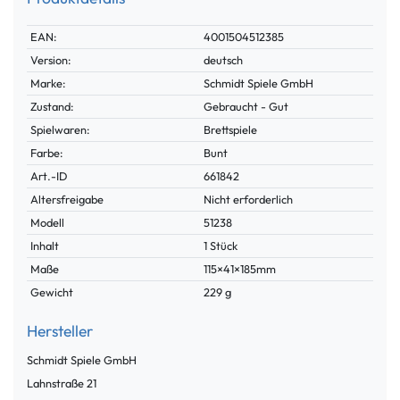
Technisches
Wert
EAN:
4001504512385
Merkmal
Version:
deutsch
Marke:
Schmidt Spiele GmbH
Zustand:
Gebraucht - Gut
Spielwaren:
Brettspiele
Farbe:
Bunt
Technisches
Wert
Art.-ID
661842
Merkmal
Altersfreigabe
Nicht erforderlich
Modell
51238
Inhalt
1 Stück
Maße
115×41×185mm
Gewicht
229 g
Hersteller
Schmidt Spiele GmbH
Lahnstraße
21