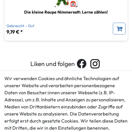
Die kleine Raupe Nimmersatt: Lerne zählen!
Gebraucht - Gut
9,19 € *
Liken und folgen
Wir verwenden Cookies und ähnliche Technologien auf
unserer Website und verarbeiten personenbezogene
Kundenservice
Rechtliches
Daten von Besucher:innen unserer Webseite (z.B. IP-
AGB
+49 421 596586
Adresse), um z.B. Inhalte und Anzeigen zu personalisieren,
Impressum
Medien von Drittanbietern einzubinden oder Zugriffe auf
Mo. - Fr. 9 - 16 Uhr
Datenschutzerklärung
unsere Website zu analysieren. Die Datenverarbeitung
info@gameworld.de
Barrierefreiheitserklärung
erfolgt erst durch gesetzte Cookies. Wir teilen diese Daten
Kontaktformular
mit Dritten, die wir in den Einstellungen benennen.
Widerrufs­recht