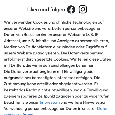
Liken und folgen
Wir verwenden Cookies und ähnliche Technologien auf
unserer Website und verarbeiten personenbezogene
Kundenservice
Rechtliches
Daten von Besucher:innen unserer Webseite (z.B. IP-
AGB
+49 421 596586
Adresse), um z.B. Inhalte und Anzeigen zu personalisieren,
Impressum
Medien von Drittanbietern einzubinden oder Zugriffe auf
Mo. - Fr. 9 - 16 Uhr
Datenschutzerklärung
unsere Website zu analysieren. Die Datenverarbeitung
info@gameworld.de
erfolgt erst durch gesetzte Cookies. Wir teilen diese Daten
Barrierefreiheitserklärung
Kontaktformular
mit Dritten, die wir in den Einstellungen benennen.
Widerrufs­recht
Die Datenverarbeitung kann mit Einwilligung oder
Vertrag widerrufen
aufgrund eines berechtigten Interesses erfolgen. Die
Informationen
Zahlungsmöglichkeiten
Zustimmung kann erteilt oder abgelehnt werden. Es
Ankauf
besteht das Recht, nicht einzuwilligen und die Einwilligung
zu einem späteren Zeitpunkt zu ändern oder zu widerrufen.
Über uns
Beachten Sie unser
Impressum
und weitere Hinweise zur
Häufig gestellte Fragen
Verwendung personenbezogener Daten in unserer
Daten­
Zahlung und Versand
Mitglied im Händlerbund
schutz­erklärung
.