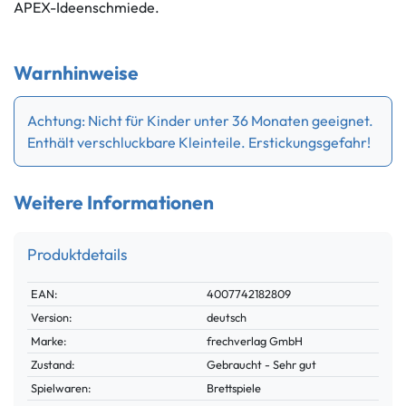
APEX-Ideenschmiede.
Warnhinweise
Achtung: Nicht für Kinder unter 36 Monaten geeignet.
Enthält verschluckbare Kleinteile. Erstickungsgefahr!
Weitere Informationen
Produktdetails
Technisches
Wert
EAN:
4007742182809
Merkmal
Version:
deutsch
Marke:
frechverlag GmbH
Zustand:
Gebraucht - Sehr gut
Spielwaren:
Brettspiele