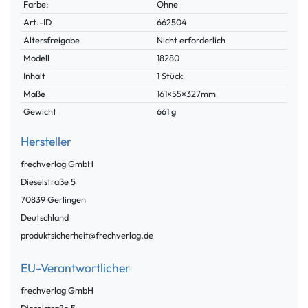
Farbe:
Ohne
Technisches
Wert
Art.-ID
662504
Merkmal
Altersfreigabe
Nicht erforderlich
Modell
18280
Inhalt
1 Stück
Maße
161×55×327mm
Gewicht
661 g
Hersteller
frechverlag GmbH
Dieselstraße
5
70839
Gerlingen
Deutschland
produktsicherheit@frechverlag.de
EU-Verantwortlicher
frechverlag GmbH