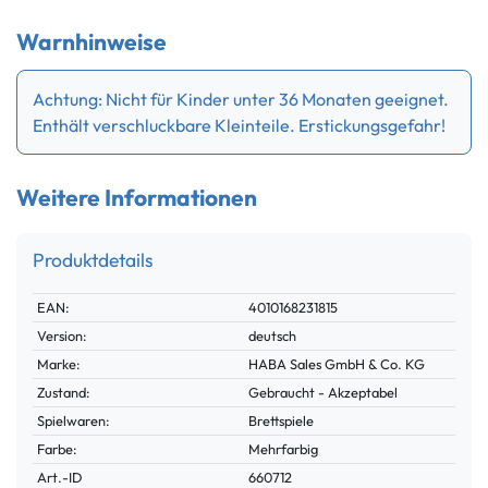
Warnhinweise
Achtung: Nicht für Kinder unter 36 Monaten geeignet.
Enthält verschluckbare Kleinteile. Erstickungsgefahr!
Weitere Informationen
Produktdetails
Technisches
Wert
EAN:
4010168231815
Merkmal
Version:
deutsch
Marke:
HABA Sales GmbH & Co. KG
Zustand:
Gebraucht - Akzeptabel
Spielwaren:
Brettspiele
Farbe:
Mehrfarbig
Technisches
Wert
Art.-ID
660712