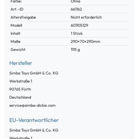
Farbe:
Ohne
Technisches
Wert
Art.-ID
661162
Merkmal
Altersfreigabe
Nicht erforderlich
Modell
601105129
Inhalt
1 Stück
Maße
290×70×290mm
Gewicht
1115 g
Hersteller
Simba Toys GmbH & Co. KG
Werkstraße
1
90765
Fürth
Deutschland
service@simba-dickie.com
EU-Verantwortlicher
Simba Toys GmbH & Co. KG
Werkstraße
1