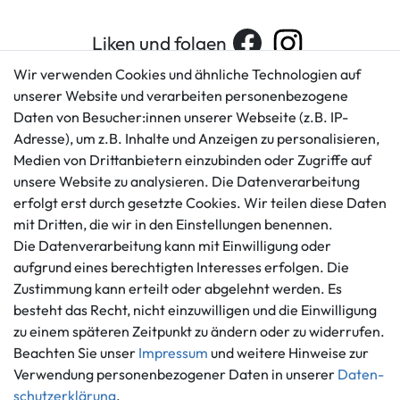
Liken und folgen
Wir verwenden Cookies und ähnliche Technologien auf
unserer Website und verarbeiten personenbezogene
Daten von Besucher:innen unserer Webseite (z.B. IP-
Kundenservice
Rechtliches
Adresse), um z.B. Inhalte und Anzeigen zu personalisieren,
AGB
+49 421 596586
Medien von Drittanbietern einzubinden oder Zugriffe auf
Impressum
Mo. - Fr. 9 - 16 Uhr
unsere Website zu analysieren. Die Datenverarbeitung
Datenschutzerklärung
erfolgt erst durch gesetzte Cookies. Wir teilen diese Daten
info@gameworld.de
Barrierefreiheitserklärung
mit Dritten, die wir in den Einstellungen benennen.
Kontaktformular
Widerrufs­recht
Die Datenverarbeitung kann mit Einwilligung oder
Vertrag widerrufen
aufgrund eines berechtigten Interesses erfolgen. Die
Zustimmung kann erteilt oder abgelehnt werden. Es
Informationen
Zahlungsmöglichkeiten
besteht das Recht, nicht einzuwilligen und die Einwilligung
Ankauf
zu einem späteren Zeitpunkt zu ändern oder zu widerrufen.
Über uns
Beachten Sie unser
Impressum
und weitere Hinweise zur
Häufig gestellte Fragen
Verwendung personenbezogener Daten in unserer
Daten­
Zahlung und Versand
schutz­erklärung
.