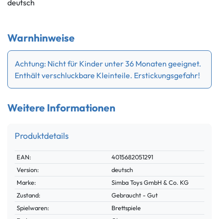
deutsch
Warnhinweise
Achtung: Nicht für Kinder unter 36 Monaten geeignet.
Enthält verschluckbare Kleinteile. Erstickungsgefahr!
Weitere Informationen
Produktdetails
Technisches
Wert
EAN:
4015682051291
Merkmal
Version:
deutsch
Marke:
Simba Toys GmbH & Co. KG
Zustand:
Gebraucht - Gut
Spielwaren:
Brettspiele