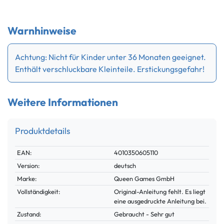
Warnhinweise
Achtung: Nicht für Kinder unter 36 Monaten geeignet.
Enthält verschluckbare Kleinteile. Erstickungsgefahr!
Weitere Informationen
Produktdetails
Technisches
Wert
EAN:
4010350605110
Merkmal
Version:
deutsch
Marke:
Queen Games GmbH
Vollständigkeit:
Original-Anleitung fehlt. Es liegt
eine ausgedruckte Anleitung bei.
Zustand:
Gebraucht - Sehr gut