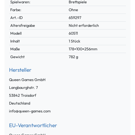
Spielwaren:
Brettspiele
Farbe:
Ohne
Technisches
Wert
Art.-ID
659297
Merkmal
Altersfreigabe
Nicht erforderlich
Modell
60511
Inhalt
1 Stück
Maße
178×100×256mm
Gewicht
782 g
Hersteller
Queen Games GmbH
Langbaurghstr.
7
53842
Troisdorf
Deutschland
info@queen-games.com
EU-Verantwortlicher