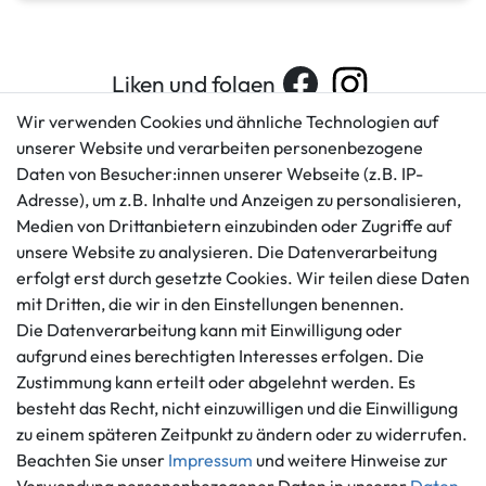
Liken und folgen
Wir verwenden Cookies und ähnliche Technologien auf
unserer Website und verarbeiten personenbezogene
Daten von Besucher:innen unserer Webseite (z.B. IP-
Kundenservice
Rechtliches
Adresse), um z.B. Inhalte und Anzeigen zu personalisieren,
AGB
+49 421 596586
Medien von Drittanbietern einzubinden oder Zugriffe auf
Impressum
Mo. - Fr. 9 - 16 Uhr
unsere Website zu analysieren. Die Datenverarbeitung
Datenschutzerklärung
erfolgt erst durch gesetzte Cookies. Wir teilen diese Daten
info@gameworld.de
Barrierefreiheitserklärung
mit Dritten, die wir in den Einstellungen benennen.
Kontaktformular
Widerrufs­recht
Die Datenverarbeitung kann mit Einwilligung oder
Vertrag widerrufen
aufgrund eines berechtigten Interesses erfolgen. Die
Zustimmung kann erteilt oder abgelehnt werden. Es
Informationen
Zahlungsmöglichkeiten
besteht das Recht, nicht einzuwilligen und die Einwilligung
Ankauf
zu einem späteren Zeitpunkt zu ändern oder zu widerrufen.
Über uns
Beachten Sie unser
Impressum
und weitere Hinweise zur
Häufig gestellte Fragen