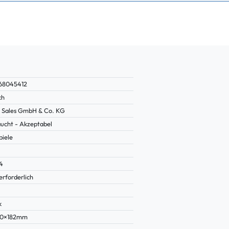
68045412
ch
Sales GmbH & Co. KG
ucht - Akzeptabel
piele
4
erforderlich
k
40×182mm