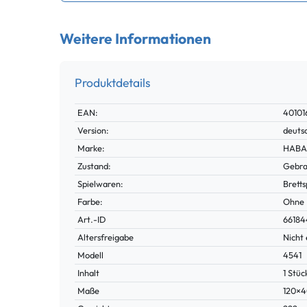
Weitere Informationen
Produktdetails
Technisches
Wert
EAN:
40101
Merkmal
Version:
deuts
Marke:
HABA 
Zustand:
Gebra
Spielwaren:
Bretts
Farbe:
Ohne
Technisches
Wert
Art.-ID
66184
Merkmal
Altersfreigabe
Nicht 
Modell
4541
Inhalt
1 Stüc
Maße
120×