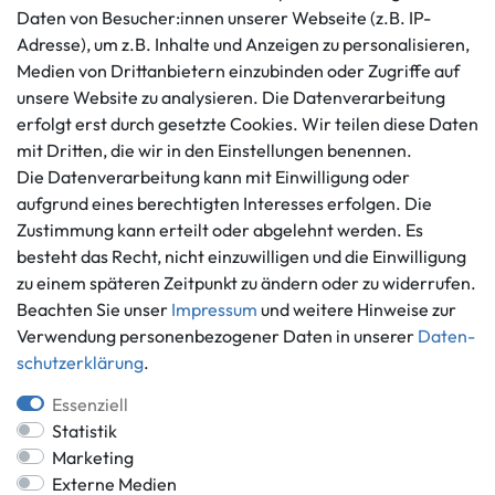
Daten von Besucher:innen unserer Webseite (z.B. IP-
Kundenservice
Rechtliches
Adresse), um z.B. Inhalte und Anzeigen zu personalisieren,
AGB
+49 421 596586
Medien von Drittanbietern einzubinden oder Zugriffe auf
Impressum
Mo. - Fr. 9 - 16 Uhr
unsere Website zu analysieren. Die Datenverarbeitung
Datenschutzerklärung
erfolgt erst durch gesetzte Cookies. Wir teilen diese Daten
info@gameworld.de
Barrierefreiheitserklärung
mit Dritten, die wir in den Einstellungen benennen.
Kontaktformular
Widerrufs­recht
Die Datenverarbeitung kann mit Einwilligung oder
Vertrag widerrufen
aufgrund eines berechtigten Interesses erfolgen. Die
Zustimmung kann erteilt oder abgelehnt werden. Es
Informationen
Zahlungsmöglichkeiten
besteht das Recht, nicht einzuwilligen und die Einwilligung
Ankauf
zu einem späteren Zeitpunkt zu ändern oder zu widerrufen.
Über uns
Beachten Sie unser
Impressum
und weitere Hinweise zur
Häufig gestellte Fragen
Verwendung personenbezogener Daten in unserer
Daten­
Zahlung und Versand
schutz­erklärung
.
Mitglied im Händlerbund
Batterieentsorgung
Essenziell
Statistik
Marketing
Externe Medien