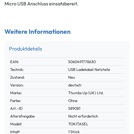
Micro USB Anschluss einsatzbereit.
Weitere Informationen
Produktdetails
Technisches
Wert
EAN:
5060491778630
Merkmal
Technik:
USB Ladekabel Netzteile
Zustand:
Neu
Version:
deutsch
Marke:
Thumbs Up (UK) Ltd.
Farbe:
Ohne
Technisches
Wert
Art.-ID
589081
Merkmal
Altersfreigabe
Nicht erforderlich
Modell
TOKITASEL
Inhalt
1 Stück