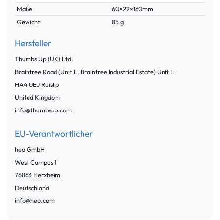
Maße
60×22×160mm
Gewicht
85 g
Hersteller
Thumbs Up (UK) Ltd.
Braintree Road (Unit L, Braintree Industrial Estate)
Unit L
HA4 0EJ
Ruislip
United Kingdom
info@thumbsup.com
EU-Verantwortlicher
heo GmbH
West Campus
1
76863
Herxheim
Deutschland
info@heo.com