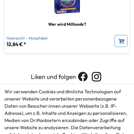
Wer wird Millionär?
Gebraucht - Akzeptabel
12,84 € *
Liken und folgen
Wir verwenden Cookies und ähnliche Technologien auf
unserer Website und verarbeiten personenbezogene
Kundenservice
Rechtliches
Daten von Besucher:innen unserer Webseite (z.B. IP-
AGB
+49 421 596586
Adresse), um z.B. Inhalte und Anzeigen zu personalisieren,
Impressum
Medien von Drittanbietern einzubinden oder Zugriffe auf
Mo. - Fr. 9 - 16 Uhr
Datenschutzerklärung
unsere Website zu analysieren. Die Datenverarbeitung
info@gameworld.de
Barrierefreiheitserklärung