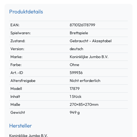
Produktdetails
Technisches
Wert
EAN:
8710126178799
Merkmal
Spielwaren:
Brettspiele
Zustand:
Gebraucht - Akzeptabel
Version:
deutsch
Marke:
Koninklijke Jumbo B.V.
Farbe:
Ohne
Technisches
Wert
Art.-ID
599936
Merkmal
Altersfreigabe
Nicht erforderlich
Modell
17879
Inhalt
1 Stück
Maße
270×85×270mm
Gewicht
949 g
Hersteller
Koninklijke Jumbo B.V.