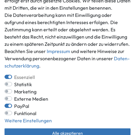
erfolgt erst durch gesetzte Cookies. Wir teilen diese Daten
Kontaktformular
mit Dritten, die wir in den Einstellungen benennen.
Widerrufs­recht
Die Datenverarbeitung kann mit Einwilligung oder
Vertrag widerrufen
aufgrund eines berechtigten Interesses erfolgen. Die
Informationen
Zahlungsmöglichkeiten
Zustimmung kann erteilt oder abgelehnt werden. Es
Ankauf
besteht das Recht, nicht einzuwilligen und die Einwilligung
zu einem späteren Zeitpunkt zu ändern oder zu widerrufen.
Über uns
Beachten Sie unser
Impressum
und weitere Hinweise zur
Häufig gestellte Fragen
Verwendung personenbezogener Daten in unserer
Daten­
Zahlung und Versand
Mitglied im Händlerbund
schutz­erklärung
.
Batterieentsorgung
Essenziell
Statistik
Marketing
Externe Medien
Versand innerhalb Deutschlands.
PayPal
*Alle Preise inkl. gesetzlicher MwSt.,
zzgl. Versandkosten
.
Funktional
** gilt für Lieferungen innerhalb Deutschlands, Lieferzeiten für andere
Weitere Einstellungen
Länder entnehmen Sie bitte der Schaltfläche mit den
Versandinformationen.
Alle akzeptieren