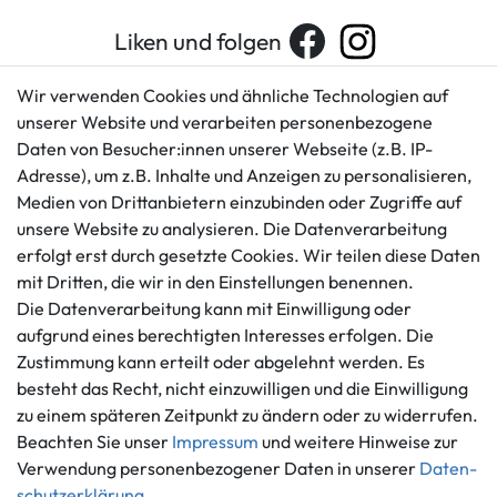
Liken und folgen
Wir verwenden Cookies und ähnliche Technologien auf
unserer Website und verarbeiten personenbezogene
Kundenservice
Rechtliches
Daten von Besucher:innen unserer Webseite (z.B. IP-
AGB
+49 421 596586
Adresse), um z.B. Inhalte und Anzeigen zu personalisieren,
Impressum
Medien von Drittanbietern einzubinden oder Zugriffe auf
Mo. - Fr. 9 - 16 Uhr
Datenschutzerklärung
unsere Website zu analysieren. Die Datenverarbeitung
info@gameworld.de
erfolgt erst durch gesetzte Cookies. Wir teilen diese Daten
Barrierefreiheitserklärung
Kontaktformular
mit Dritten, die wir in den Einstellungen benennen.
Widerrufs­recht
Die Datenverarbeitung kann mit Einwilligung oder
Vertrag widerrufen
aufgrund eines berechtigten Interesses erfolgen. Die
Informationen
Zahlungsmöglichkeiten
Zustimmung kann erteilt oder abgelehnt werden. Es
besteht das Recht, nicht einzuwilligen und die Einwilligung
Ankauf
zu einem späteren Zeitpunkt zu ändern oder zu widerrufen.
Über uns
Beachten Sie unser
Impressum
und weitere Hinweise zur
Häufig gestellte Fragen
Verwendung personenbezogener Daten in unserer
Daten­
Zahlung und Versand
Mitglied im Händlerbund
schutz­erklärung
.