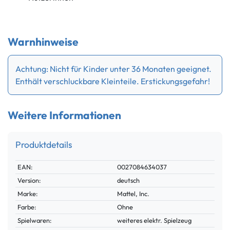
Warnhinweise
Achtung: Nicht für Kinder unter 36 Monaten geeignet.
Enthält verschluckbare Kleinteile. Erstickungsgefahr!
Weitere Informationen
Produktdetails
Technisches
Wert
EAN:
0027084634037
Merkmal
Version:
deutsch
Marke:
Mattel, Inc.
Farbe:
Ohne
Spielwaren:
weiteres elektr. Spielzeug