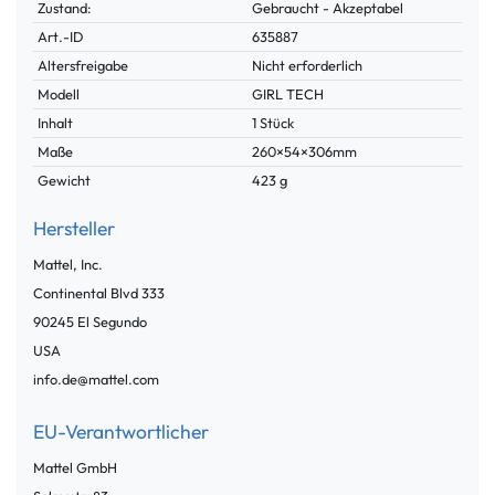
Zustand:
Gebraucht - Akzeptabel
Technisches
Wert
Art.-ID
635887
Merkmal
Altersfreigabe
Nicht erforderlich
Modell
GIRL TECH
Inhalt
1 Stück
Maße
260×54×306mm
Gewicht
423 g
Hersteller
Mattel, Inc.
Continental Blvd
333
90245
El Segundo
USA
info.de@mattel.com
EU-Verantwortlicher
Mattel GmbH