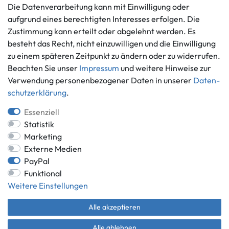
Die Datenverarbeitung kann mit Einwilligung oder
Vertrag widerrufen
aufgrund eines berechtigten Interesses erfolgen. Die
Informationen
Zahlungsmöglichkeiten
Zustimmung kann erteilt oder abgelehnt werden. Es
Ankauf
besteht das Recht, nicht einzuwilligen und die Einwilligung
zu einem späteren Zeitpunkt zu ändern oder zu widerrufen.
Über uns
Beachten Sie unser
Impressum
und weitere Hinweise zur
Häufig gestellte Fragen
Verwendung personenbezogener Daten in unserer
Daten­
Zahlung und Versand
Mitglied im Händlerbund
schutz­erklärung
.
Batterieentsorgung
Essenziell
Statistik
Marketing
Externe Medien
Versand innerhalb Deutschlands.
PayPal
*Alle Preise inkl. gesetzlicher MwSt.,
zzgl. Versandkosten
.
Funktional
** gilt für Lieferungen innerhalb Deutschlands, Lieferzeiten für andere
Weitere Einstellungen
Länder entnehmen Sie bitte der Schaltfläche mit den
Versandinformationen.
Alle akzeptieren
© Game World 2026 | Alle Rechte vorbehalten.
Alle ablehnen