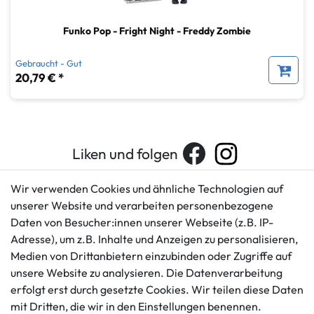
Funko Pop - Fright Night - Freddy Zombie
Gebraucht - Gut
20,79 € *
Liken und folgen
Wir verwenden Cookies und ähnliche Technologien auf
unserer Website und verarbeiten personenbezogene
Kundenservice
Rechtliches
Daten von Besucher:innen unserer Webseite (z.B. IP-
AGB
+49 421 596586
Adresse), um z.B. Inhalte und Anzeigen zu personalisieren,
Impressum
Medien von Drittanbietern einzubinden oder Zugriffe auf
Mo. - Fr. 9 - 16 Uhr
Datenschutzerklärung
unsere Website zu analysieren. Die Datenverarbeitung
info@gameworld.de
Barrierefreiheitserklärung
erfolgt erst durch gesetzte Cookies. Wir teilen diese Daten
Kontaktformular
mit Dritten, die wir in den Einstellungen benennen.
Widerrufs­recht