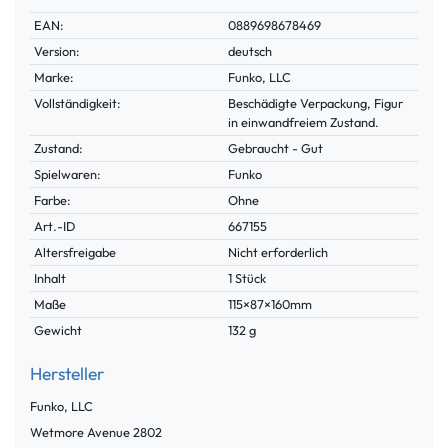
Technisches
Wert
EAN:
0889698678469
Merkmal
Version:
deutsch
Marke:
Funko, LLC
Vollständigkeit:
Beschädigte Verpackung, Figur
in einwandfreiem Zustand.
Zustand:
Gebraucht - Gut
Spielwaren:
Funko
Farbe:
Ohne
Technisches
Wert
Art.-ID
667155
Merkmal
Altersfreigabe
Nicht erforderlich
Inhalt
1 Stück
Maße
115×87×160mm
Gewicht
132 g
Hersteller
Funko, LLC
Wetmore Avenue
2802