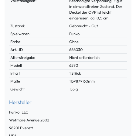
Vollständigkeit:
Beschädigte Verpackung, Figur
in einwandfreiem Zustand. Der
Deckel der OVP ist leicht
eingerissen, ca. 0,5 cm.
Zustand:
Gebraucht - Gut
Spielwaren:
Funko
Farbe:
Ohne
Technisches
Wert
Art.-ID
666030
Merkmal
Altersfreigabe
Nicht erforderlich
Modell
6570
Inhalt
1 Stück
Maße
115×87×160mm
Gewicht
155 g
Hersteller
Funko, LLC
Wetmore Avenue
2802
98201
Everett
USA