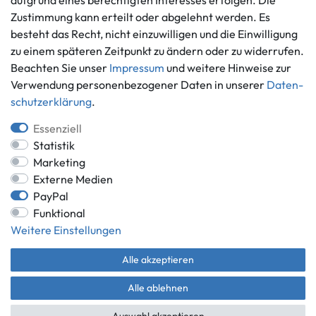
aufgrund eines berechtigten Interesses erfolgen. Die
Informationen
Zahlungsmöglichkeiten
Zustimmung kann erteilt oder abgelehnt werden. Es
Ankauf
besteht das Recht, nicht einzuwilligen und die Einwilligung
zu einem späteren Zeitpunkt zu ändern oder zu widerrufen.
Über uns
Beachten Sie unser
Impressum
und weitere Hinweise zur
Häufig gestellte Fragen
Verwendung personenbezogener Daten in unserer
Daten­
Zahlung und Versand
Mitglied im Händlerbund
schutz­erklärung
.
Batterieentsorgung
Essenziell
Statistik
Marketing
Externe Medien
Versand innerhalb Deutschlands.
PayPal
*Alle Preise inkl. gesetzlicher MwSt.,
zzgl. Versandkosten
.
Funktional
** gilt für Lieferungen innerhalb Deutschlands, Lieferzeiten für andere
Weitere Einstellungen
Länder entnehmen Sie bitte der Schaltfläche mit den
Versandinformationen.
Alle akzeptieren
© Game World 2026 | Alle Rechte vorbehalten.
Alle ablehnen