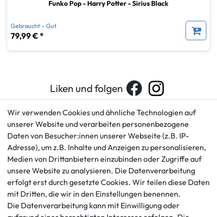
Funko Pop - Harry Potter - Sirius Black
Gebraucht - Gut
79,99 € *
Liken und folgen
Wir verwenden Cookies und ähnliche Technologien auf
unserer Website und verarbeiten personenbezogene
Kundenservice
Rechtliches
Daten von Besucher:innen unserer Webseite (z.B. IP-
AGB
+49 421 596586
Adresse), um z.B. Inhalte und Anzeigen zu personalisieren,
Impressum
Medien von Drittanbietern einzubinden oder Zugriffe auf
Mo. - Fr. 9 - 16 Uhr
Datenschutzerklärung
unsere Website zu analysieren. Die Datenverarbeitung
info@gameworld.de
Barrierefreiheitserklärung
erfolgt erst durch gesetzte Cookies. Wir teilen diese Daten
Kontaktformular
mit Dritten, die wir in den Einstellungen benennen.
Widerrufs­recht
Die Datenverarbeitung kann mit Einwilligung oder
Vertrag widerrufen