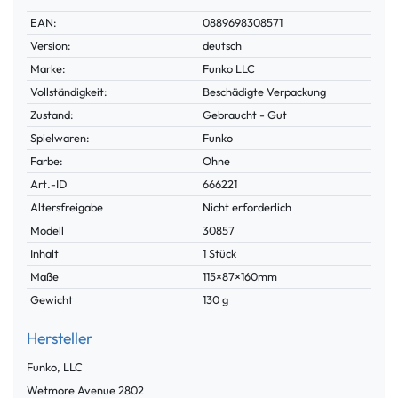
Technisches
Wert
EAN:
0889698308571
Merkmal
Version:
deutsch
Marke:
Funko LLC
Vollständigkeit:
Beschädigte Verpackung
Zustand:
Gebraucht - Gut
Spielwaren:
Funko
Farbe:
Ohne
Technisches
Wert
Art.-ID
666221
Merkmal
Altersfreigabe
Nicht erforderlich
Modell
30857
Inhalt
1 Stück
Maße
115×87×160mm
Gewicht
130 g
Hersteller
Funko, LLC
Wetmore Avenue
2802