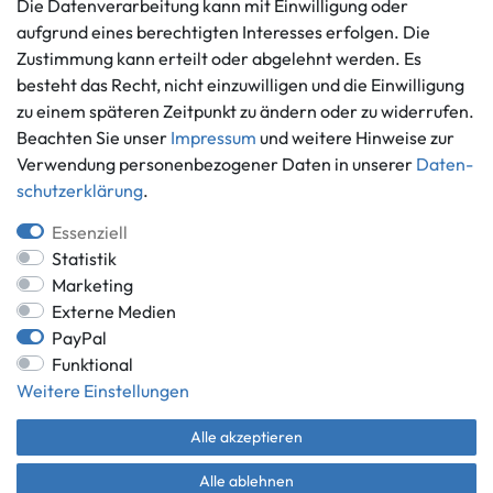
Die Datenverarbeitung kann mit Einwilligung oder
Vertrag widerrufen
aufgrund eines berechtigten Interesses erfolgen. Die
Informationen
Zahlungsmöglichkeiten
Zustimmung kann erteilt oder abgelehnt werden. Es
Ankauf
besteht das Recht, nicht einzuwilligen und die Einwilligung
zu einem späteren Zeitpunkt zu ändern oder zu widerrufen.
Über uns
Beachten Sie unser
Impressum
und weitere Hinweise zur
Häufig gestellte Fragen
Verwendung personenbezogener Daten in unserer
Daten­
Zahlung und Versand
Mitglied im Händlerbund
schutz­erklärung
.
Batterieentsorgung
Essenziell
Statistik
Marketing
Externe Medien
Versand innerhalb Deutschlands.
PayPal
*Alle Preise inkl. gesetzlicher MwSt.,
zzgl. Versandkosten
.
Funktional
** gilt für Lieferungen innerhalb Deutschlands, Lieferzeiten für andere
Weitere Einstellungen
Länder entnehmen Sie bitte der Schaltfläche mit den
Versandinformationen.
Alle akzeptieren
© Game World 2026 | Alle Rechte vorbehalten.
Alle ablehnen