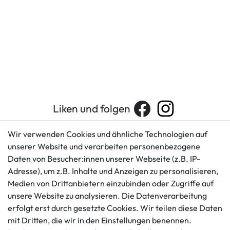
Liken und folgen
Wir verwenden Cookies und ähnliche Technologien auf
unserer Website und verarbeiten personenbezogene
Kundenservice
Rechtliches
Daten von Besucher:innen unserer Webseite (z.B. IP-
AGB
+49 421 596586
Adresse), um z.B. Inhalte und Anzeigen zu personalisieren,
Impressum
Medien von Drittanbietern einzubinden oder Zugriffe auf
Mo. - Fr. 9 - 16 Uhr
Datenschutzerklärung
unsere Website zu analysieren. Die Datenverarbeitung
info@gameworld.de
erfolgt erst durch gesetzte Cookies. Wir teilen diese Daten
Barrierefreiheitserklärung
Kontaktformular
mit Dritten, die wir in den Einstellungen benennen.
Widerrufs­recht