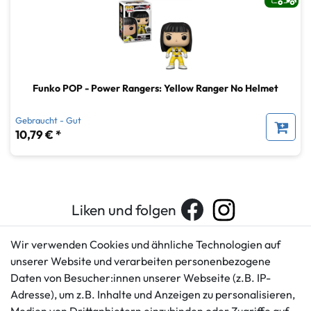
Funko POP - Power Rangers: Yellow Ranger No Helmet
Gebraucht - Gut
10,79 € *
Liken und folgen
Wir verwenden Cookies und ähnliche Technologien auf
unserer Website und verarbeiten personenbezogene
Kundenservice
Rechtliches
Daten von Besucher:innen unserer Webseite (z.B. IP-
AGB
+49 421 596586
Adresse), um z.B. Inhalte und Anzeigen zu personalisieren,
Impressum
Mo. - Fr. 9 - 16 Uhr