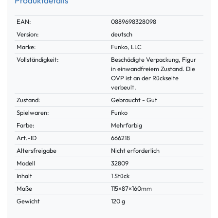
Produktdetails
Technisches
Wert
EAN:
0889698328098
Merkmal
Version:
deutsch
Marke:
Funko, LLC
Vollständigkeit:
Beschädigte Verpackung, Figur
in einwandfreiem Zustand. Die
OVP ist an der Rückseite
verbeult.
Zustand:
Gebraucht - Gut
Spielwaren:
Funko
Farbe:
Mehrfarbig
Technisches
Wert
Art.-ID
666218
Merkmal
Altersfreigabe
Nicht erforderlich
Modell
32809
Inhalt
1 Stück
Maße
115×87×160mm
Gewicht
120 g