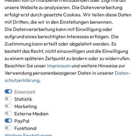
Medien von Drittanbietern einzubinden oder Zugriffe auf
Datenschutzerklärung
unsere Website zu analysieren. Die Datenverarbeitung
info@gameworld.de
Barrierefreiheitserklärung
erfolgt erst durch gesetzte Cookies. Wir teilen diese Daten
Kontaktformular
mit Dritten, die wir in den Einstellungen benennen.
Widerrufs­recht
Die Datenverarbeitung kann mit Einwilligung oder
Vertrag widerrufen
aufgrund eines berechtigten Interesses erfolgen. Die
Informationen
Zahlungsmöglichkeiten
Zustimmung kann erteilt oder abgelehnt werden. Es
Ankauf
besteht das Recht, nicht einzuwilligen und die Einwilligung
zu einem späteren Zeitpunkt zu ändern oder zu widerrufen.
Über uns
Beachten Sie unser
Impressum
und weitere Hinweise zur
Häufig gestellte Fragen
Verwendung personenbezogener Daten in unserer
Daten­
Zahlung und Versand
Mitglied im Händlerbund
schutz­erklärung
.
Batterieentsorgung
Essenziell
Statistik
Marketing
Externe Medien
Versand innerhalb Deutschlands.
PayPal
*Alle Preise inkl. gesetzlicher MwSt.,
zzgl. Versandkosten
.
Funktional
** gilt für Lieferungen innerhalb Deutschlands, Lieferzeiten für andere
Weitere Einstellungen