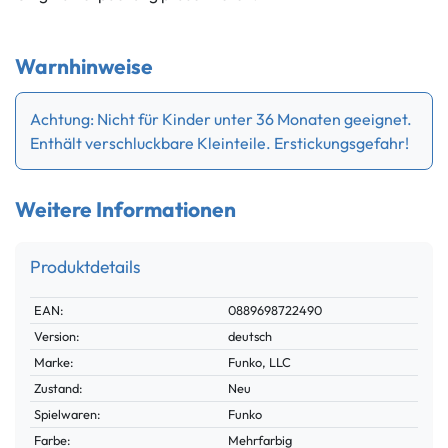
Warnhinweise
Achtung: Nicht für Kinder unter 36 Monaten geeignet.
Enthält verschluckbare Kleinteile. Erstickungsgefahr!
Weitere Informationen
Produktdetails
Technisches
Wert
EAN:
0889698722490
Merkmal
Version:
deutsch
Marke:
Funko, LLC
Zustand:
Neu
Spielwaren:
Funko
Farbe:
Mehrfarbig