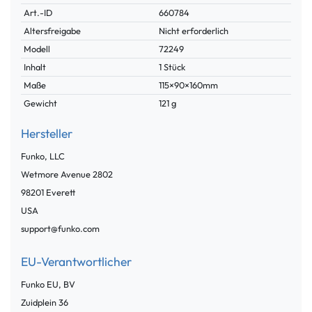
Technisches
Wert
Art.-ID
660784
Merkmal
Altersfreigabe
Nicht erforderlich
Modell
72249
Inhalt
1 Stück
Maße
115×90×160mm
Gewicht
121 g
Hersteller
Funko, LLC
Wetmore Avenue
2802
98201
Everett
USA
support@funko.com
EU-Verantwortlicher
Funko EU, BV
Zuidplein
36