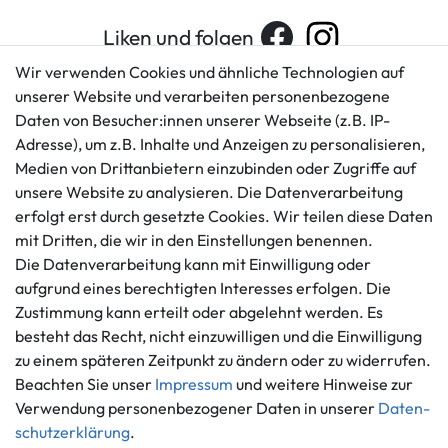
Liken und folgen
Wir verwenden Cookies und ähnliche Technologien auf
unserer Website und verarbeiten personenbezogene
Daten von Besucher:innen unserer Webseite (z.B. IP-
Kundenservice
Rechtliches
Adresse), um z.B. Inhalte und Anzeigen zu personalisieren,
AGB
+49 421 596586
Medien von Drittanbietern einzubinden oder Zugriffe auf
Impressum
Mo. - Fr. 9 - 16 Uhr
unsere Website zu analysieren. Die Datenverarbeitung
Datenschutzerklärung
erfolgt erst durch gesetzte Cookies. Wir teilen diese Daten
info@gameworld.de
Barrierefreiheitserklärung
mit Dritten, die wir in den Einstellungen benennen.
Kontaktformular
Widerrufs­recht
Die Datenverarbeitung kann mit Einwilligung oder
Vertrag widerrufen
aufgrund eines berechtigten Interesses erfolgen. Die
Zustimmung kann erteilt oder abgelehnt werden. Es
Informationen
Zahlungsmöglichkeiten
besteht das Recht, nicht einzuwilligen und die Einwilligung
Ankauf
zu einem späteren Zeitpunkt zu ändern oder zu widerrufen.
Über uns
Beachten Sie unser
Impressum
und weitere Hinweise zur
Häufig gestellte Fragen
Verwendung personenbezogener Daten in unserer
Daten­
Zahlung und Versand
schutz­erklärung
.
Mitglied im Händlerbund