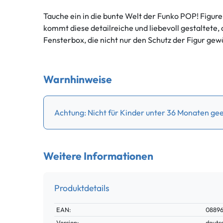
Tauche ein in die bunte Welt der Funko POP! Figur
kommt diese detailreiche und liebevoll gestaltete, 
Fensterbox, die nicht nur den Schutz der Figur gew
Warnhinweise
Achtung: Nicht für Kinder unter 36 Monaten geei
Weitere Informationen
Produktdetails
Technisches
Wert
EAN:
08896
Merkmal
Version:
deuts