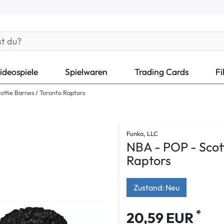
ideospiele
Spielwaren
Trading Cards
Fi
ttie Barnes / Toronto Raptors
Funko, LLC
NBA - POP - Scot
Raptors
Zustand: Neu
*
20,59 EUR