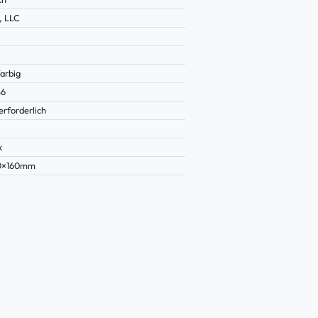
, LLC
arbig
86
erforderlich
k
90×160mm