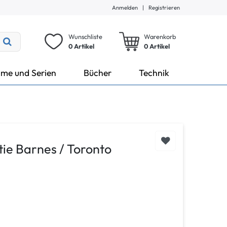
Anmelden
|
Registrieren
Wunschliste
Warenkorb
0 Artikel
0
Artikel
lme und Serien
Bücher
Technik
tie Barnes / Toronto