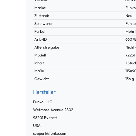
Marke:
Funko
Zustand:
Neu
Spielwaren:
Funko
Farbe:
Mehrf
Technisches
Wert
Art.-ID
6607
Merkmal
Altersfreigabe
Nicht 
Modell
72251
Inhalt
1 Stüc
Maße
115×
Gewicht
136 g
Hersteller
Funko, LLC
Wetmore Avenue
2802
98201
Everett
USA
support@funko.com