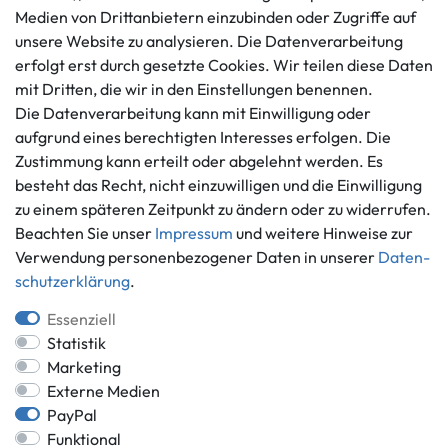
Impressum
Medien von Drittanbietern einzubinden oder Zugriffe auf
Mo. - Fr. 9 - 16 Uhr
Datenschutzerklärung
unsere Website zu analysieren. Die Datenverarbeitung
info@gameworld.de
Barrierefreiheitserklärung
erfolgt erst durch gesetzte Cookies. Wir teilen diese Daten
Kontaktformular
mit Dritten, die wir in den Einstellungen benennen.
Widerrufs­recht
Die Datenverarbeitung kann mit Einwilligung oder
Vertrag widerrufen
aufgrund eines berechtigten Interesses erfolgen. Die
Informationen
Zahlungsmöglichkeiten
Zustimmung kann erteilt oder abgelehnt werden. Es
Ankauf
besteht das Recht, nicht einzuwilligen und die Einwilligung
zu einem späteren Zeitpunkt zu ändern oder zu widerrufen.
Über uns
Beachten Sie unser
Impressum
und weitere Hinweise zur
Häufig gestellte Fragen
Verwendung personenbezogener Daten in unserer
Daten­
Zahlung und Versand
Mitglied im Händlerbund
schutz­erklärung
.
Batterieentsorgung
Essenziell
Statistik
Marketing
Externe Medien
Versand innerhalb Deutschlands.
PayPal
*Alle Preise inkl. gesetzlicher MwSt.,
zzgl. Versandkosten
.
Funktional