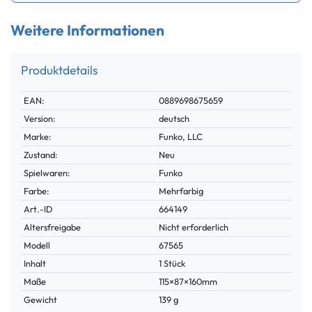
Weitere Informationen
Produktdetails
Technisches
Wert
EAN:
0889698675659
Merkmal
Version:
deutsch
Marke:
Funko, LLC
Zustand:
Neu
Spielwaren:
Funko
Farbe:
Mehrfarbig
Technisches
Wert
Art.-ID
664149
Merkmal
Altersfreigabe
Nicht erforderlich
Modell
67565
Inhalt
1 Stück
Maße
115×87×160mm
Gewicht
139 g