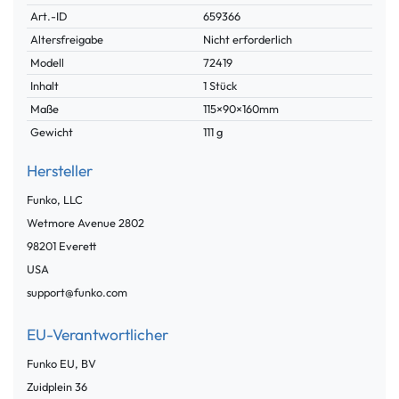
Technisches
Wert
Art.-ID
659366
Merkmal
Altersfreigabe
Nicht erforderlich
Modell
72419
Inhalt
1 Stück
Maße
115×90×160mm
Gewicht
111 g
Hersteller
Funko, LLC
Wetmore Avenue
2802
98201
Everett
USA
support@funko.com
EU-Verantwortlicher
Funko EU, BV
Zuidplein
36