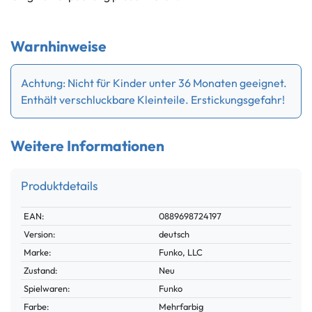
Warnhinweise
Achtung: Nicht für Kinder unter 36 Monaten geeignet.
Enthält verschluckbare Kleinteile. Erstickungsgefahr!
Weitere Informationen
Produktdetails
Technisches
Wert
EAN:
0889698724197
Merkmal
Version:
deutsch
Marke:
Funko, LLC
Zustand:
Neu
Spielwaren:
Funko
Farbe:
Mehrfarbig