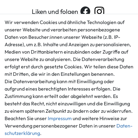
Liken und folgen
Wir verwenden Cookies und ähnliche Technologien auf
unserer Website und verarbeiten personenbezogene
Daten von Besucher:innen unserer Webseite (z.B. IP-
Kundenservice
Rechtliches
Adresse), um z.B. Inhalte und Anzeigen zu personalisieren,
AGB
+49 421 596586
Medien von Drittanbietern einzubinden oder Zugriffe auf
Impressum
Mo. - Fr. 9 - 16 Uhr
unsere Website zu analysieren. Die Datenverarbeitung
Datenschutzerklärung
erfolgt erst durch gesetzte Cookies. Wir teilen diese Daten
info@gameworld.de
Barrierefreiheitserklärung
mit Dritten, die wir in den Einstellungen benennen.
Kontaktformular
Widerrufs­recht
Die Datenverarbeitung kann mit Einwilligung oder
Vertrag widerrufen
aufgrund eines berechtigten Interesses erfolgen. Die
Zustimmung kann erteilt oder abgelehnt werden. Es
Informationen
Zahlungsmöglichkeiten
besteht das Recht, nicht einzuwilligen und die Einwilligung
Ankauf
zu einem späteren Zeitpunkt zu ändern oder zu widerrufen.
Über uns
Beachten Sie unser
Impressum
und weitere Hinweise zur
Häufig gestellte Fragen
Verwendung personenbezogener Daten in unserer
Daten­
Zahlung und Versand
schutz­erklärung
.
Mitglied im Händlerbund