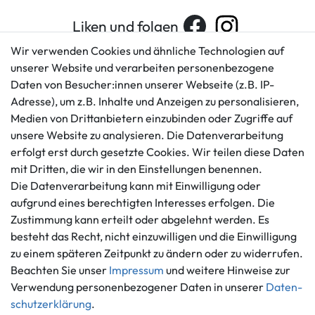
Liken und folgen
Wir verwenden Cookies und ähnliche Technologien auf
unserer Website und verarbeiten personenbezogene
Daten von Besucher:innen unserer Webseite (z.B. IP-
Kundenservice
Rechtliches
Adresse), um z.B. Inhalte und Anzeigen zu personalisieren,
AGB
+49 421 596586
Medien von Drittanbietern einzubinden oder Zugriffe auf
Impressum
Mo. - Fr. 9 - 16 Uhr
unsere Website zu analysieren. Die Datenverarbeitung
Datenschutzerklärung
erfolgt erst durch gesetzte Cookies. Wir teilen diese Daten
info@gameworld.de
Barrierefreiheitserklärung
mit Dritten, die wir in den Einstellungen benennen.
Kontaktformular
Widerrufs­recht
Die Datenverarbeitung kann mit Einwilligung oder
Vertrag widerrufen
aufgrund eines berechtigten Interesses erfolgen. Die
Zustimmung kann erteilt oder abgelehnt werden. Es
Informationen
Zahlungsmöglichkeiten
besteht das Recht, nicht einzuwilligen und die Einwilligung
Ankauf
zu einem späteren Zeitpunkt zu ändern oder zu widerrufen.
Über uns
Beachten Sie unser
Impressum
und weitere Hinweise zur
Häufig gestellte Fragen
Verwendung personenbezogener Daten in unserer
Daten­
Zahlung und Versand
schutz­erklärung
.
Mitglied im Händlerbund