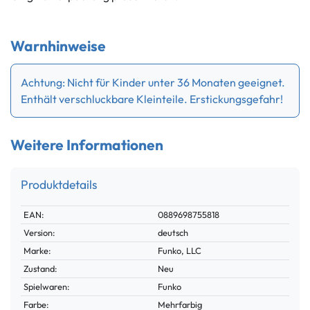
Warnhinweise
Achtung: Nicht für Kinder unter 36 Monaten geeignet.
Enthält verschluckbare Kleinteile. Erstickungsgefahr!
Weitere Informationen
Produktdetails
Technisches
Wert
EAN:
0889698755818
Merkmal
Version:
deutsch
Marke:
Funko, LLC
Zustand:
Neu
Spielwaren:
Funko
Farbe:
Mehrfarbig