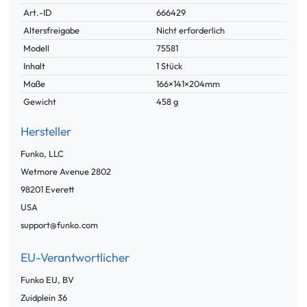
Technisches
Wert
Art.-ID
666429
Merkmal
Altersfreigabe
Nicht erforderlich
Modell
75581
Inhalt
1 Stück
Maße
166×141×204mm
Gewicht
458 g
Hersteller
Funko, LLC
Wetmore Avenue
2802
98201
Everett
USA
support@funko.com
EU-Verantwortlicher
Funko EU, BV
Zuidplein
36