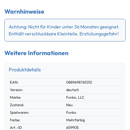
Warnhinweise
Achtung: Nicht für Kinder unter 36 Monaten geeignet.
Enthält verschluckbare Kleinteile. Erstickungsgefahr!
Weitere Informationen
Produktdetails
Technisches
Wert
EAN:
0889698765312
Merkmal
Version:
deutsch
Marke:
Funko, LLC
Zustand:
Neu
Spielwaren:
Funko
Farbe:
Mehrfarbig
Technisches
Wert
Art.-ID
659905