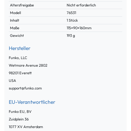
Merkmal
Altersfreigabe
Nicht erforderlich
Modell
76531
Inhalt
1 Stück
Maße
115×90×160mm
Gewicht
193 g
Hersteller
Funko, LLC
Wetmore Avenue
2802
98201
Everett
USA
support@funko.com
EU-Verantwortlicher
Funko EU, BV
Zuidplein
36
1077 XV
Amsterdam