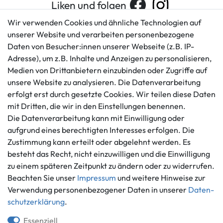
Liken und folgen
Wir verwenden Cookies und ähnliche Technologien auf
unserer Website und verarbeiten personenbezogene
Daten von Besucher:innen unserer Webseite (z.B. IP-
Kundenservice
Rechtliches
Adresse), um z.B. Inhalte und Anzeigen zu personalisieren,
AGB
+49 421 596586
Medien von Drittanbietern einzubinden oder Zugriffe auf
Impressum
Mo. - Fr. 9 - 16 Uhr
unsere Website zu analysieren. Die Datenverarbeitung
Datenschutzerklärung
erfolgt erst durch gesetzte Cookies. Wir teilen diese Daten
info@gameworld.de
Barrierefreiheitserklärung
mit Dritten, die wir in den Einstellungen benennen.
Kontaktformular
Widerrufs­recht
Die Datenverarbeitung kann mit Einwilligung oder
Vertrag widerrufen
aufgrund eines berechtigten Interesses erfolgen. Die
Zustimmung kann erteilt oder abgelehnt werden. Es
Informationen
Zahlungsmöglichkeiten
besteht das Recht, nicht einzuwilligen und die Einwilligung
Ankauf
zu einem späteren Zeitpunkt zu ändern oder zu widerrufen.
Über uns
Beachten Sie unser
Impressum
und weitere Hinweise zur
Häufig gestellte Fragen
Verwendung personenbezogener Daten in unserer
Daten­
Zahlung und Versand
schutz­erklärung
.
Mitglied im Händlerbund
Batterieentsorgung
Essenziell