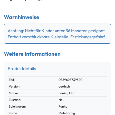
Warnhinweise
Achtung: Nicht für Kinder unter 36 Monaten geeignet.
Enthält verschluckbare Kleinteile. Erstickungsgefahr!
Weitere Informationen
Produktdetails
Technisches
Wert
EAN:
0889698739320
Merkmal
Version:
deutsch
Marke:
Funko, LLC
Zustand:
Neu
Spielwaren:
Funko
Farbe:
Mehrfarbig