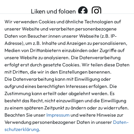
Liken und folgen
Wir verwenden Cookies und ähnliche Technologien auf
unserer Website und verarbeiten personenbezogene
Daten von Besucher:innen unserer Webseite (z.B. IP-
Kundenservice
Rechtliches
Adresse), um z.B. Inhalte und Anzeigen zu personalisieren,
AGB
+49 421 596586
Medien von Drittanbietern einzubinden oder Zugriffe auf
Impressum
Mo. - Fr. 9 - 16 Uhr
unsere Website zu analysieren. Die Datenverarbeitung
Datenschutzerklärung
erfolgt erst durch gesetzte Cookies. Wir teilen diese Daten
info@gameworld.de
Barrierefreiheitserklärung
mit Dritten, die wir in den Einstellungen benennen.
Kontaktformular
Widerrufs­recht
Die Datenverarbeitung kann mit Einwilligung oder
Vertrag widerrufen
aufgrund eines berechtigten Interesses erfolgen. Die
Zustimmung kann erteilt oder abgelehnt werden. Es
Informationen
Zahlungsmöglichkeiten
besteht das Recht, nicht einzuwilligen und die Einwilligung
Ankauf
zu einem späteren Zeitpunkt zu ändern oder zu widerrufen.
Über uns
Beachten Sie unser
Impressum
und weitere Hinweise zur
Häufig gestellte Fragen
Verwendung personenbezogener Daten in unserer
Daten­
Zahlung und Versand
schutz­erklärung
.
Mitglied im Händlerbund