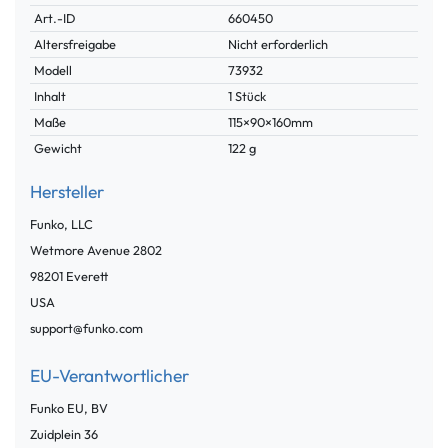
Technisches
Wert
Art.-ID
660450
Merkmal
Altersfreigabe
Nicht erforderlich
Modell
73932
Inhalt
1 Stück
Maße
115×90×160mm
Gewicht
122 g
Hersteller
Funko, LLC
Wetmore Avenue
2802
98201
Everett
USA
support@funko.com
EU-Verantwortlicher
Funko EU, BV
Zuidplein
36