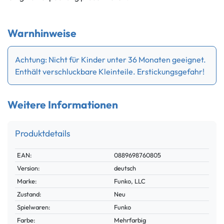
Warnhinweise
Achtung: Nicht für Kinder unter 36 Monaten geeignet.
Enthält verschluckbare Kleinteile. Erstickungsgefahr!
Weitere Informationen
Produktdetails
Technisches
Wert
EAN:
0889698760805
Merkmal
Version:
deutsch
Marke:
Funko, LLC
Zustand:
Neu
Spielwaren:
Funko
Farbe:
Mehrfarbig