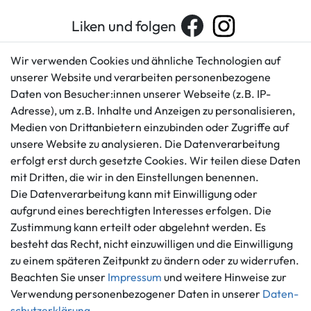
Liken und folgen
Wir verwenden Cookies und ähnliche Technologien auf
unserer Website und verarbeiten personenbezogene
Kundenservice
Rechtliches
Daten von Besucher:innen unserer Webseite (z.B. IP-
AGB
+49 421 596586
Adresse), um z.B. Inhalte und Anzeigen zu personalisieren,
Impressum
Medien von Drittanbietern einzubinden oder Zugriffe auf
Mo. - Fr. 9 - 16 Uhr
Datenschutzerklärung
unsere Website zu analysieren. Die Datenverarbeitung
info@gameworld.de
Barrierefreiheitserklärung
erfolgt erst durch gesetzte Cookies. Wir teilen diese Daten
Kontaktformular
mit Dritten, die wir in den Einstellungen benennen.
Widerrufs­recht
Die Datenverarbeitung kann mit Einwilligung oder
Vertrag widerrufen
aufgrund eines berechtigten Interesses erfolgen. Die
Informationen
Zahlungsmöglichkeiten
Zustimmung kann erteilt oder abgelehnt werden. Es
Ankauf
besteht das Recht, nicht einzuwilligen und die Einwilligung
zu einem späteren Zeitpunkt zu ändern oder zu widerrufen.
Über uns
Beachten Sie unser
Impressum
und weitere Hinweise zur
Häufig gestellte Fragen
Verwendung personenbezogener Daten in unserer
Daten­
Zahlung und Versand
Mitglied im Händlerbund
schutz­erklärung
.