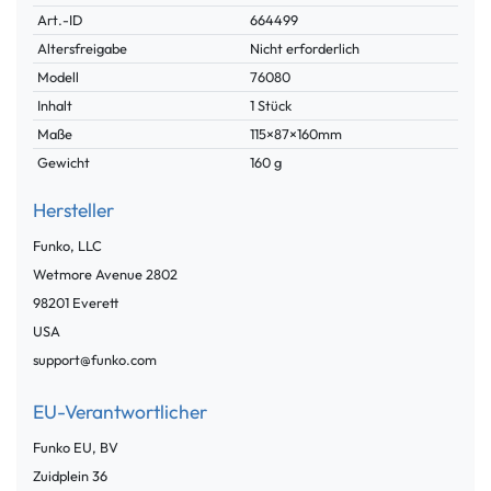
Technisches
Wert
Art.-ID
664499
Merkmal
Altersfreigabe
Nicht erforderlich
Modell
76080
Inhalt
1 Stück
Maße
115×87×160mm
Gewicht
160 g
Hersteller
Funko, LLC
Wetmore Avenue
2802
98201
Everett
USA
support@funko.com
EU-Verantwortlicher
Funko EU, BV
Zuidplein
36