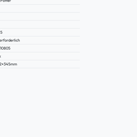
 Potter
25
erforderlich
10805
k
92×345mm