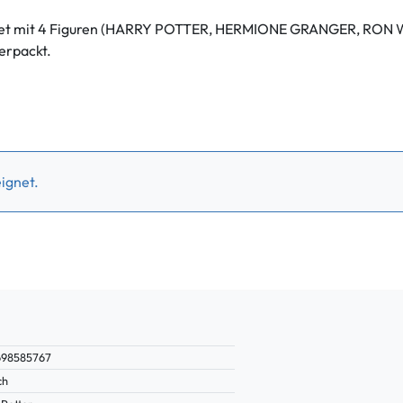
es Set mit 4 Figuren (HARRY POTTER, HERMIONE GRANGER, RO
erpackt.
ignet.
698585767
ch