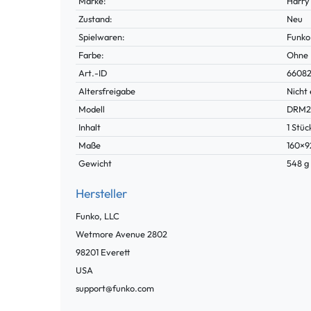
Marke:
Harry
Zustand:
Neu
Spielwaren:
Funko
Farbe:
Ohne
Technisches
Wert
Art.-ID
6608
Merkmal
Altersfreigabe
Nicht 
Modell
DRM2
Inhalt
1 Stüc
Maße
160×
Gewicht
548 g
Hersteller
Funko, LLC
Wetmore Avenue
2802
98201
Everett
USA
support@funko.com