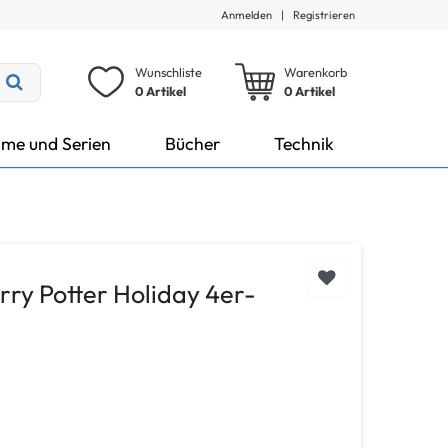
Anmelden
|
Registrieren
Wunschliste
Warenkorb
0 Artikel
0
Artikel
lme und Serien
Bücher
Technik
rry Potter Holiday 4er-