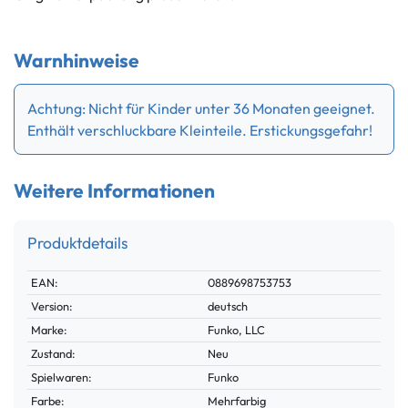
Warnhinweise
Achtung: Nicht für Kinder unter 36 Monaten geeignet.
Enthält verschluckbare Kleinteile. Erstickungsgefahr!
Weitere Informationen
Produktdetails
Technisches
Wert
EAN:
0889698753753
Merkmal
Version:
deutsch
Marke:
Funko, LLC
Zustand:
Neu
Spielwaren:
Funko
Farbe:
Mehrfarbig