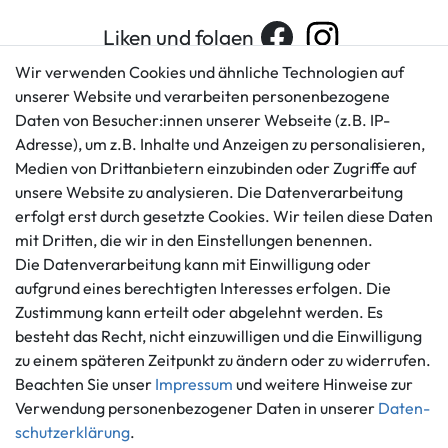
Liken und folgen
Wir verwenden Cookies und ähnliche Technologien auf
unserer Website und verarbeiten personenbezogene
Daten von Besucher:innen unserer Webseite (z.B. IP-
Kundenservice
Rechtliches
Adresse), um z.B. Inhalte und Anzeigen zu personalisieren,
AGB
+49 421 596586
Medien von Drittanbietern einzubinden oder Zugriffe auf
Impressum
Mo. - Fr. 9 - 16 Uhr
unsere Website zu analysieren. Die Datenverarbeitung
Datenschutzerklärung
erfolgt erst durch gesetzte Cookies. Wir teilen diese Daten
info@gameworld.de
Barrierefreiheitserklärung
mit Dritten, die wir in den Einstellungen benennen.
Kontaktformular
Widerrufs­recht
Die Datenverarbeitung kann mit Einwilligung oder
Vertrag widerrufen
aufgrund eines berechtigten Interesses erfolgen. Die
Zustimmung kann erteilt oder abgelehnt werden. Es
Informationen
Zahlungsmöglichkeiten
besteht das Recht, nicht einzuwilligen und die Einwilligung
Ankauf
zu einem späteren Zeitpunkt zu ändern oder zu widerrufen.
Über uns
Beachten Sie unser
Impressum
und weitere Hinweise zur
Häufig gestellte Fragen
Verwendung personenbezogener Daten in unserer
Daten­
Zahlung und Versand
schutz­erklärung
.
Mitglied im Händlerbund