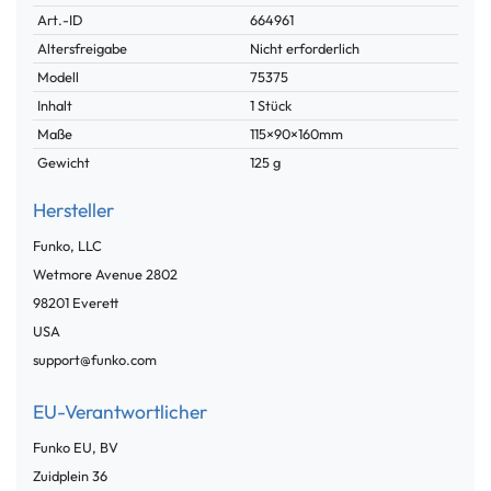
Technisches
Wert
Art.-ID
664961
Merkmal
Altersfreigabe
Nicht erforderlich
Modell
75375
Inhalt
1 Stück
Maße
115×90×160mm
Gewicht
125 g
Hersteller
Funko, LLC
Wetmore Avenue
2802
98201
Everett
USA
support@funko.com
EU-Verantwortlicher
Funko EU, BV
Zuidplein
36