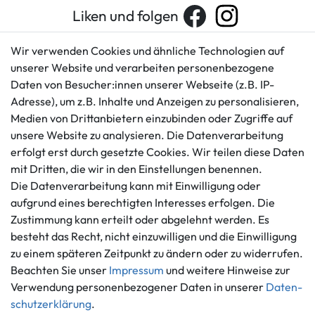
Liken und folgen
Wir verwenden Cookies und ähnliche Technologien auf
unserer Website und verarbeiten personenbezogene
Kundenservice
Rechtliches
Daten von Besucher:innen unserer Webseite (z.B. IP-
AGB
+49 421 596586
Adresse), um z.B. Inhalte und Anzeigen zu personalisieren,
Impressum
Medien von Drittanbietern einzubinden oder Zugriffe auf
Mo. - Fr. 9 - 16 Uhr
Datenschutzerklärung
unsere Website zu analysieren. Die Datenverarbeitung
info@gameworld.de
erfolgt erst durch gesetzte Cookies. Wir teilen diese Daten
Barrierefreiheitserklärung
Kontaktformular
mit Dritten, die wir in den Einstellungen benennen.
Widerrufs­recht
Die Datenverarbeitung kann mit Einwilligung oder
Vertrag widerrufen
aufgrund eines berechtigten Interesses erfolgen. Die
Informationen
Zahlungsmöglichkeiten
Zustimmung kann erteilt oder abgelehnt werden. Es
Ankauf
besteht das Recht, nicht einzuwilligen und die Einwilligung
zu einem späteren Zeitpunkt zu ändern oder zu widerrufen.
Über uns
Beachten Sie unser
Impressum
und weitere Hinweise zur
Häufig gestellte Fragen
Verwendung personenbezogener Daten in unserer
Daten­
Zahlung und Versand
Mitglied im Händlerbund
schutz­erklärung
.
Batterieentsorgung