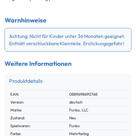
Warnhinweise
Achtung: Nicht für Kinder unter 36 Monaten geeignet.
Enthält verschluckbare Kleinteile. Erstickungsgefahr!
Weitere Informationen
Produktdetails
Technisches
Wert
EAN:
0889698690768
Merkmal
Version:
deutsch
Marke:
Funko, LLC
Zustand:
Neu
Spielwaren:
Funko
Farbe:
Mehrfarbig