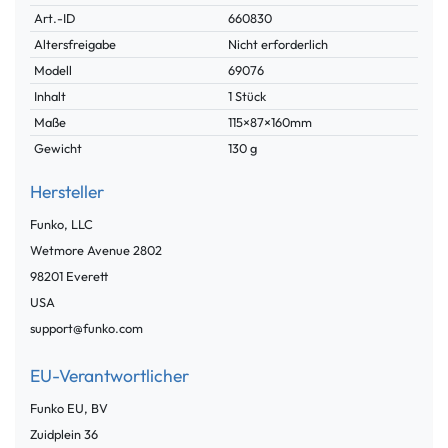
Technisches
Wert
Art.-ID
660830
Merkmal
Altersfreigabe
Nicht erforderlich
Modell
69076
Inhalt
1 Stück
Maße
115×87×160mm
Gewicht
130 g
Hersteller
Funko, LLC
Wetmore Avenue
2802
98201
Everett
USA
support@funko.com
EU-Verantwortlicher
Funko EU, BV
Zuidplein
36