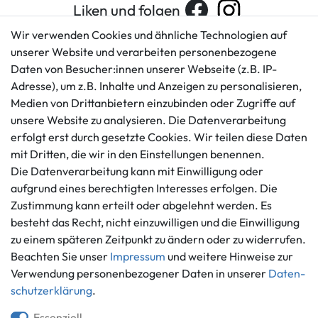
Liken und folgen
Wir verwenden Cookies und ähnliche Technologien auf
unserer Website und verarbeiten personenbezogene
Daten von Besucher:innen unserer Webseite (z.B. IP-
Kundenservice
Rechtliches
Adresse), um z.B. Inhalte und Anzeigen zu personalisieren,
AGB
+49 421 596586
Medien von Drittanbietern einzubinden oder Zugriffe auf
Impressum
Mo. - Fr. 9 - 16 Uhr
unsere Website zu analysieren. Die Datenverarbeitung
Datenschutzerklärung
erfolgt erst durch gesetzte Cookies. Wir teilen diese Daten
info@gameworld.de
Barrierefreiheitserklärung
mit Dritten, die wir in den Einstellungen benennen.
Kontaktformular
Widerrufs­recht
Die Datenverarbeitung kann mit Einwilligung oder
Vertrag widerrufen
aufgrund eines berechtigten Interesses erfolgen. Die
Zustimmung kann erteilt oder abgelehnt werden. Es
Informationen
Zahlungsmöglichkeiten
besteht das Recht, nicht einzuwilligen und die Einwilligung
Ankauf
zu einem späteren Zeitpunkt zu ändern oder zu widerrufen.
Über uns
Beachten Sie unser
Impressum
und weitere Hinweise zur
Häufig gestellte Fragen
Verwendung personenbezogener Daten in unserer
Daten­
Zahlung und Versand
schutz­erklärung
.
Mitglied im Händlerbund
Batterieentsorgung
Essenziell