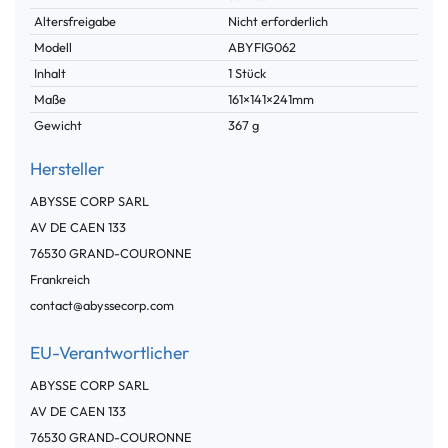
Merkmal
Altersfreigabe
Nicht erforderlich
Modell
ABYFIG062
Inhalt
1 Stück
Maße
161×141×241mm
Gewicht
367 g
Hersteller
ABYSSE CORP SARL
AV DE CAEN
133
76530
GRAND-COURONNE
Frankreich
contact@abyssecorp.com
EU-Verantwortlicher
ABYSSE CORP SARL
AV DE CAEN
133
76530
GRAND-COURONNE