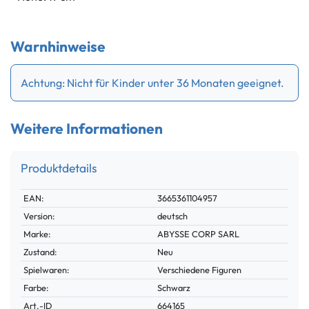
Warnhinweise
Achtung: Nicht für Kinder unter 36 Monaten geeignet.
Weitere Informationen
Produktdetails
Technisches
Wert
EAN:
3665361104957
Merkmal
Version:
deutsch
Marke:
ABYSSE CORP SARL
Zustand:
Neu
Spielwaren:
Verschiedene Figuren
Farbe:
Schwarz
Technisches
Wert
Art.-ID
664165