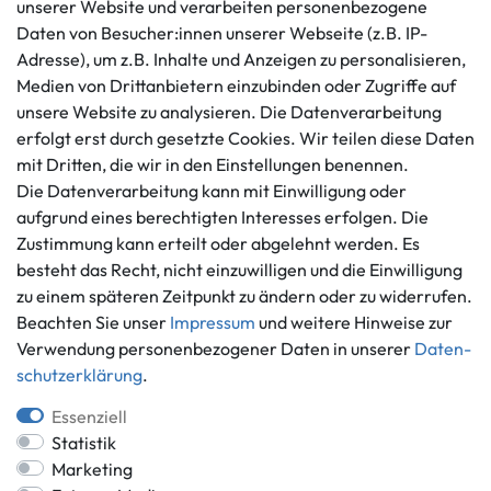
unserer Website und verarbeiten personenbezogene
Kundenservice
Rechtliches
Daten von Besucher:innen unserer Webseite (z.B. IP-
AGB
+49 421 596586
Adresse), um z.B. Inhalte und Anzeigen zu personalisieren,
Impressum
Medien von Drittanbietern einzubinden oder Zugriffe auf
Mo. - Fr. 9 - 16 Uhr
Datenschutzerklärung
unsere Website zu analysieren. Die Datenverarbeitung
info@gameworld.de
erfolgt erst durch gesetzte Cookies. Wir teilen diese Daten
Barrierefreiheitserklärung
Kontaktformular
mit Dritten, die wir in den Einstellungen benennen.
Widerrufs­recht
Die Datenverarbeitung kann mit Einwilligung oder
Vertrag widerrufen
aufgrund eines berechtigten Interesses erfolgen. Die
Informationen
Zahlungsmöglichkeiten
Zustimmung kann erteilt oder abgelehnt werden. Es
Ankauf
besteht das Recht, nicht einzuwilligen und die Einwilligung
zu einem späteren Zeitpunkt zu ändern oder zu widerrufen.
Über uns
Beachten Sie unser
Impressum
und weitere Hinweise zur
Häufig gestellte Fragen
Verwendung personenbezogener Daten in unserer
Daten­
Zahlung und Versand
Mitglied im Händlerbund
schutz­erklärung
.
Batterieentsorgung
Essenziell
Statistik
Marketing