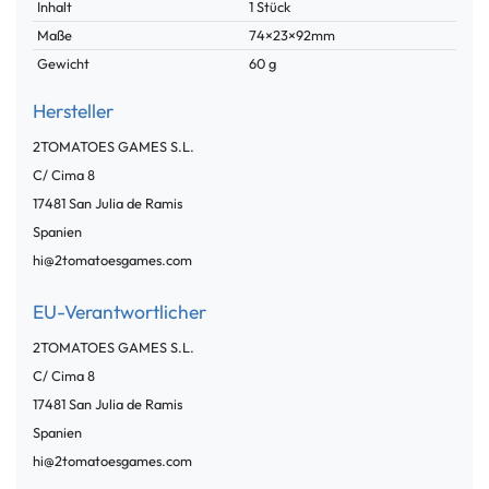
Inhalt
1 Stück
Maße
74×23×92mm
Gewicht
60 g
Hersteller
2TOMATOES GAMES S.L.
C/ Cima
8
17481
San Julia de Ramis
Spanien
hi@2tomatoesgames.com
EU-Verantwortlicher
2TOMATOES GAMES S.L.
C/ Cima
8
17481
San Julia de Ramis
Spanien
hi@2tomatoesgames.com