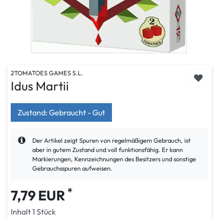
2TOMATOES GAMES S.L.
Idus Martii
Zustand: Gebraucht - Gut
Der Artikel zeigt Spuren von regelmäßigem Gebrauch, ist
aber in gutem Zustand und voll funktionsfähig. Er kann
Markierungen, Kennzeichnungen des Besitzers und sonstige
Gebrauchsspuren aufweisen.
*
7,79 EUR
Inhalt
1
Stück