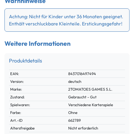
Warnhinweise
Achtung: Nicht für Kinder unter 36 Monaten geeignet.
Enthält verschluckbare Kleinteile. Erstickungsgefahr!
Weitere Informationen
Produktdetails
Technisches
Wert
EAN:
8437016497494
Merkmal
Version:
deutsch
Marke:
2TOMATOES GAMES S.L.
Zustand:
Gebraucht - Gut
Spielwaren:
Verschiedene Kartenspiele
Farbe:
Ohne
Technisches
Wert
Art.-ID
662789
Merkmal
Altersfreigabe
Nicht erforderlich