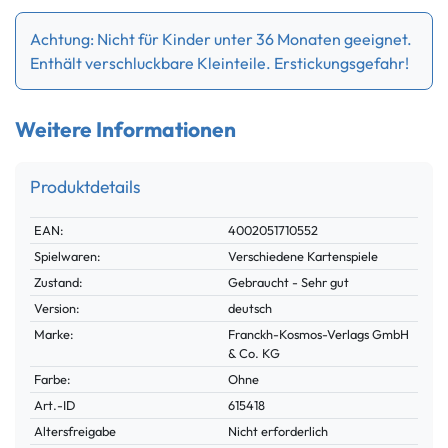
Achtung: Nicht für Kinder unter 36 Monaten geeignet.
Enthält verschluckbare Kleinteile. Erstickungsgefahr!
Weitere Informationen
Produktdetails
Technisches
Wert
EAN:
4002051710552
Merkmal
Spielwaren:
Verschiedene Kartenspiele
Zustand:
Gebraucht - Sehr gut
Version:
deutsch
Marke:
Franckh-Kosmos-Verlags GmbH
& Co. KG
Farbe:
Ohne
Technisches
Wert
Art.-ID
615418
Merkmal
Altersfreigabe
Nicht erforderlich