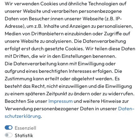
Wir verwenden Cookies und ähnliche Technologien auf
unserer Website und verarbeiten personenbezogene
Kundenservice
Rechtliches
Daten von Besucher:innen unserer Webseite (z.B. IP-
AGB
+49 421 596586
Adresse), um z.B. Inhalte und Anzeigen zu personalisieren,
Impressum
Medien von Drittanbietern einzubinden oder Zugriffe auf
Mo. - Fr. 9 - 16 Uhr
Datenschutzerklärung
unsere Website zu analysieren. Die Datenverarbeitung
info@gameworld.de
erfolgt erst durch gesetzte Cookies. Wir teilen diese Daten
Barrierefreiheitserklärung
Kontaktformular
mit Dritten, die wir in den Einstellungen benennen.
Widerrufs­recht
Die Datenverarbeitung kann mit Einwilligung oder
Vertrag widerrufen
aufgrund eines berechtigten Interesses erfolgen. Die
Informationen
Zahlungsmöglichkeiten
Zustimmung kann erteilt oder abgelehnt werden. Es
Ankauf
besteht das Recht, nicht einzuwilligen und die Einwilligung
zu einem späteren Zeitpunkt zu ändern oder zu widerrufen.
Über uns
Beachten Sie unser
Impressum
und weitere Hinweise zur
Häufig gestellte Fragen
Verwendung personenbezogener Daten in unserer
Daten­
Zahlung und Versand
Mitglied im Händlerbund
schutz­erklärung
.
Batterieentsorgung
Essenziell
Statistik