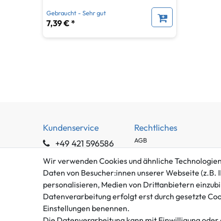
Gebraucht - Sehr gut
7,39 € *
Kundenservice
Rechtliches
AGB
+49 421 596586
Impressum
Mo. - Fr. 9 - 16 Uhr
Wir verwenden Cookies und ähnliche Technologien
Datenschutzerklärung
Daten von Besucher:innen unserer Webseite (z.B. I
info@gameworld.de
Barrierefreiheitserklärung
personalisieren, Medien von Drittanbietern einzubi
Kontaktformular
Widerrufs­recht
Datenverarbeitung erfolgt erst durch gesetzte Cooki
Vertrag widerrufen
Einstellungen benennen.
Die Datenverarbeitung kann mit Einwilligung oder 