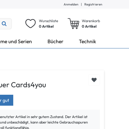
Anmelden
|
Registrieren
Wunschliste
Warenkorb
0 Artikel
0
Artikel
lme und Serien
Bücher
Technik
uer Cards4you
r gut
genutzter Artikel in sehr gutem Zustand. Der Artikel ist
t und unbeschädigt, kann aber leichte Gebrauchsspuren
voll funktionsfähig.