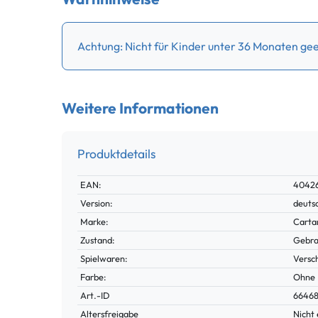
Achtung: Nicht für Kinder unter 36 Monaten geei
Weitere Informationen
Produktdetails
Technisches
Wert
EAN:
40426
Merkmal
Version:
deuts
Marke:
Carta
Zustand:
Gebra
Spielwaren:
Versc
Farbe:
Ohne
Technisches
Wert
Art.-ID
6646
Merkmal
Altersfreigabe
Nicht 