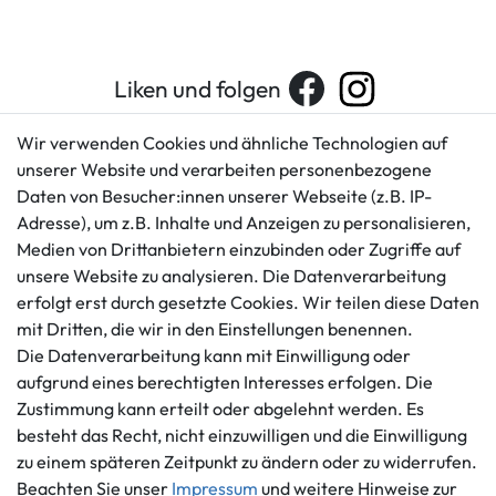
Liken und folgen
Wir verwenden Cookies und ähnliche Technologien auf
unserer Website und verarbeiten personenbezogene
Kundenservice
Rechtliches
Daten von Besucher:innen unserer Webseite (z.B. IP-
AGB
+49 421 596586
Adresse), um z.B. Inhalte und Anzeigen zu personalisieren,
Impressum
Medien von Drittanbietern einzubinden oder Zugriffe auf
Mo. - Fr. 9 - 16 Uhr
Datenschutzerklärung
unsere Website zu analysieren. Die Datenverarbeitung
info@gameworld.de
erfolgt erst durch gesetzte Cookies. Wir teilen diese Daten
Barrierefreiheitserklärung
Kontaktformular
mit Dritten, die wir in den Einstellungen benennen.
Widerrufs­recht
Die Datenverarbeitung kann mit Einwilligung oder
Vertrag widerrufen
aufgrund eines berechtigten Interesses erfolgen. Die
Informationen
Zahlungsmöglichkeiten
Zustimmung kann erteilt oder abgelehnt werden. Es
besteht das Recht, nicht einzuwilligen und die Einwilligung
Ankauf
zu einem späteren Zeitpunkt zu ändern oder zu widerrufen.
Über uns
Beachten Sie unser
Impressum
und weitere Hinweise zur
Häufig gestellte Fragen