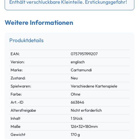
Enthält verschluckbare Kleinteile. Erstickungsgefahr!
Weitere Informationen
Produktdetails
Technisches
Wert
EAN:
0757951199207
Merkmal
Version:
englisch
Marke:
Cartamundi
Zustand:
Neu
Spielwaren:
Verschiedene Kartenspiele
Farbe:
Ohne
Technisches
Wert
Art.-ID
663846
Merkmal
Altersfreigabe
Nicht erforderlich
Inhalt
1 Stück
Maße
126×32×180mm
Gewicht
170 g